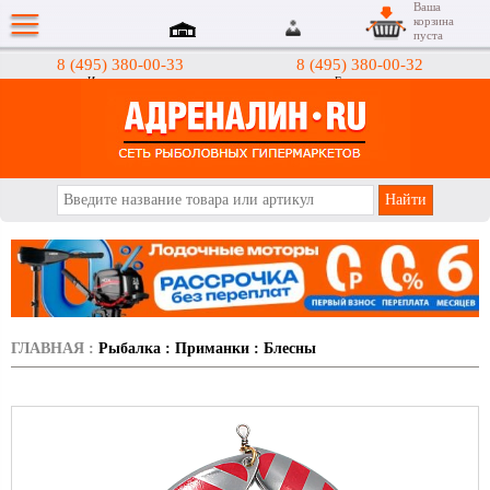
Ваша
корзина
пуста
8 (495) 380-00-33
8 (495) 380-00-32
Интернет-магазин
Гипермаркеты
АДРЕНАЛИН.RU
ГЛАВНАЯ
:
Рыбалка
:
Приманки
:
Блесны