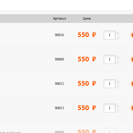
Артикул
Цена
+
550
90816
-
+
550
90809
-
+
550
90815
-
+
550
90813
-
+
550
90808
есть в городах