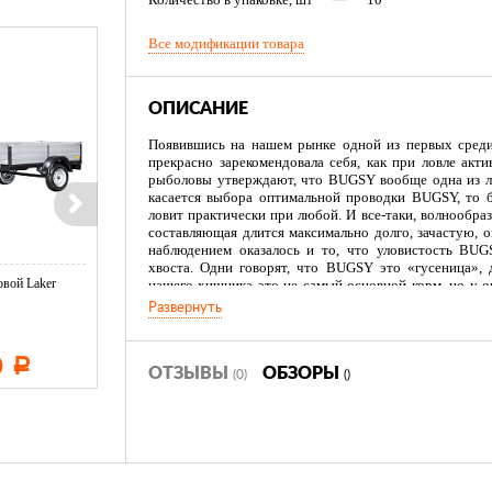
Все модификации товара
ОПИСАНИЕ
Появившись на нашем рынке одной из первых среди
прекрасно зарекомендовала себя, как при ловле акт
рыболовы утверждают, что BUGSY вообще одна из лу
касается выбора оптимальной проводки BUGSY, то б
ловит практически при любой. И все-таки, волнообра
составляющая длится максимально долго, зачастую, 
наблюдением оказалось и то, что уловистость BUG
хвоста. Одни говорят, что BUGSY это «гусеница», д
вой Laker
Тент LAKER с каркасом для
Тент LAKER с каркасом дл
нашего хищника это не самый основной корм, но у ок
...
...
мнение. Размер 2,5 дюйма больше всего пришелся по
Развернуть
универсальным. Он подходит для всех наших основн
смело рассчитывать на поимку достойного трофея. 
исключительно «правильных» для нашей местности 
0
11 600
19 500
Р
Р
Р
обойтись лишь небольшой подборкой этих чудных «гу
ОТЗЫВЫ
ОБЗОРЫ
(0)
()