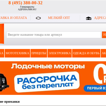
8 (495) 380-00-32
Гипермаркеты
АДРЕНАЛИН.RU
АВКА И ОПЛАТА
МЕЛКИЙ ОПТ
АДРЕС
КА
МОТОТЕХНИКА
ПРИЦЕПЫ
ЭЛЕКТРОНИКА
ОДЕЖДА И ОБУВЬ
АК
ие приманки