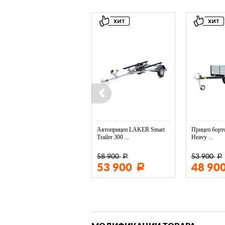
Колесо опорное МЗСА в ...
Автоприцеп LAKER Smart
Прицеп борто
Trailer 300 ...
Heavy ...
58 900
53 900
Р
Р
3 400
53 900
48 90
Р
Р