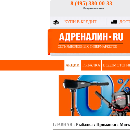
8 (495) 380-00-33
Интернет-магазин
КУПИ В КРЕДИТ
ДОСТ
СЕТЬ РЫБОЛОВНЫХ ГИПЕРМАРКЕТОВ
АКЦИИ
РЫБАЛКА
ВОДОМОТОРИ
ГЛАВНАЯ
:
Рыбалка
:
Приманки
:
Мягк