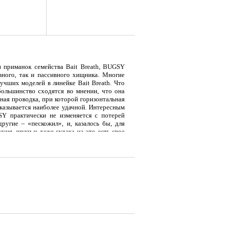
 приманок семейства Bait Breath, BUGSY
ивного, так и пассивного хищника. Многие
чших моделей в линейке Bait Breath. Что
ольшинство сходятся во мнении, что она
зная проводка, при которой горизонтальная
оказывается наиболее удачной. Интересным
SY практически не изменяется с потерей
ругие – «пескожил», и, казалось бы, для
я
Тент LAKER с каркасом для
Тент LAKER с каркасом для
Эхол
уня, щуки и даже судака на это есть свое
...
...
Duo (
 вкусу окуню. Размер 3,5 дюйма является
ых хищников. Размер 5 дюймов позволяет
С учетом того, что BUGSY выпускается в
расцветках, то порой на рыбалках можно
9 700
18 200
7 
Р
Р
сениц»!