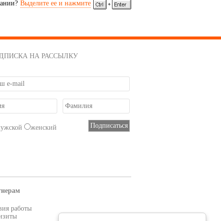
сании?
Выделите ее и нажмите
ДПИСКА НА РАССЫЛКУ
мужской
женский
тнерам
вия работы
изиты