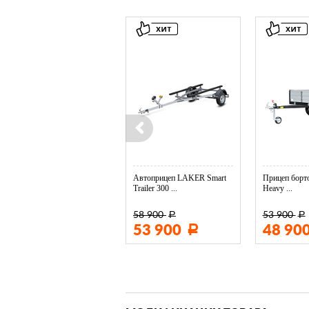
Колесо опорное МЗСА в ...
Автоприцеп LAKER Smart
Прицеп борто
Trailer 300 ...
Heavy ...
58 900
53 900
Р
Р
3 400
53 900
48 90
Р
Р