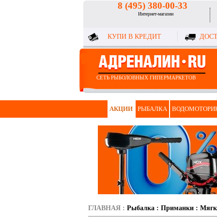
8 (495) 380-00-33
Интернет-магазин
КУПИ В КРЕДИТ
ДОСТ
СЕТЬ РЫБОЛОВНЫХ ГИПЕРМАРКЕТОВ
АКЦИИ
РЫБАЛКА
ВОДОМОТОРИ
ГЛАВНАЯ
:
Рыбалка
:
Приманки
:
Мягк