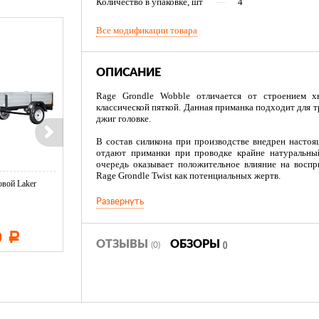
Количество в упаковке, шт
—
4
Все модификации товара
ОПИСАНИЕ
Rage Grondle Wobble отличается от строением х
классической пяткой. Данная приманка подходит для 
джиг головке.
В состав силикона при производстве внедрен насто
отдают приманки при проводке крайне натуральны
очередь оказывает положительное влияние на восп
Rage Grondle Twist как потенциальных жертв.
вой Laker
Тент LAKER с каркасом для
Тент LAKER с каркасом дл
...
...
Приманки выпускаются в шести расцветках, в пали
Развернуть
фирменные цвета Rage: кислотные и натуральные
применять не только при ловле горизонтальным джиго
работать при вертикальном джиггинге. Как и у тви
0
11 600
19 500
Р
Р
Р
плавниками создающими эффект движения и естественн
ОТЗЫВЫ
ОБЗОРЫ
(0)
()