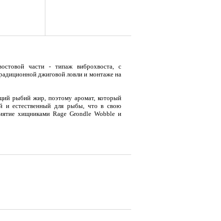
востовой части - типаж виброхвоста, с
традиционной джиговой ловли и монтаже на
ящий рыбий жир, поэтому аромат, который
й и естественный для рыбы, что в свою
риятие хищниками Rage Grondle Wobble и
я
Тент LAKER с каркасом для
Тент LAKER с каркасом для
Эхол
...
...
Duo (
тре присутствуют все самые популярные,
 расцветки. Rage Grondle Wobble можно
м, но вполне эффектно и успешно он будет
стерной модели, тело приманки снабжено
9 700
18 200
7 
Р
Р
ого поведения виброхвоста при проводке.