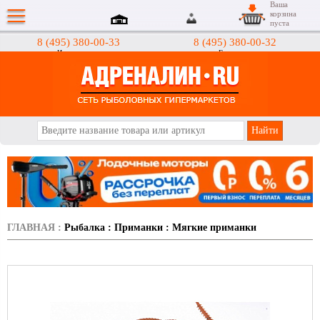
Ваша
корзина
пуста
8 (495) 380-00-33
8 (495) 380-00-32
Интернет-магазин
Гипермаркеты
АДРЕНАЛИН.RU
ГЛАВНАЯ
:
Рыбалка
:
Приманки
:
Мягкие приманки