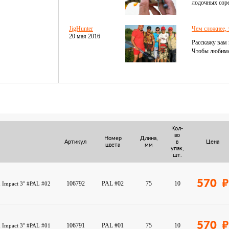
лодочных соре
JigHunter
Чем сложнее, 
20 мая 2016
Расскажу вам 
Чтобы любимое
Кол-
во
Номер
Длина,
Артикул
в
Цена
цвета
мм
упак,
шт.
570
106792
PAL #02
75
10
 Impact 3" #PAL #02
570
106791
PAL #01
75
10
 Impact 3" #PAL #01