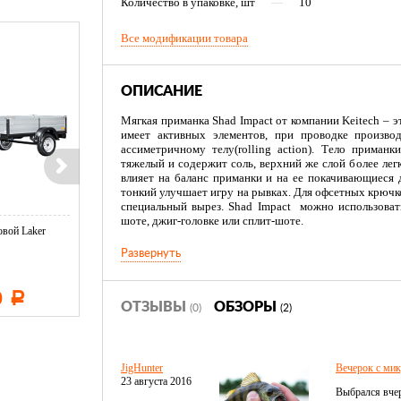
Количество в упаковке, шт
—
10
Все модификации товара
ОПИСАНИЕ
Мягкая приманка Shad Impact от компании Keitech – эт
имеет активных элементов, при проводке произво
ассиметричному телу(rolling action). Тело приман
тяжелый и содержит соль, верхний же слой более лег
влияет на баланс приманки и на ее покачивающиеся 
тонкий улучшает игру на рывках. Для офсетных крючк
специальный вырез. Shad Impact можно использоват
шоте, джиг-головке или сплит-шоте.
вой Laker
Тент LAKER с каркасом для
Тент LAKER с каркасом дл
...
...
Развернуть
0
11 600
19 500
Р
Р
Р
ОТЗЫВЫ
ОБЗОРЫ
(0)
(2)
JigHunter
Вечерок с ми
23 августа 2016
Выбрался вчер