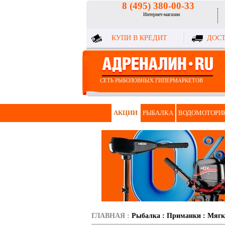
8 (495) 380-00-33
Интернет-магазин
КУПИ В КРЕДИТ
ДОСТ
СЕТЬ РЫБОЛОВНЫХ ГИПЕРМАРКЕТОВ
АКЦИИ
РЫБАЛКА
ВОДОМОТОРИ
ГЛАВНАЯ
:
Рыбалка
:
Приманки
:
Мягк