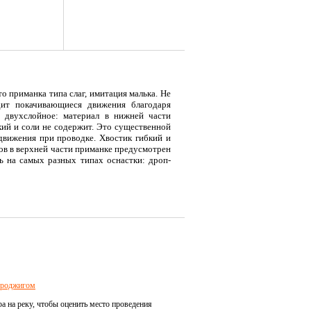
о приманка типа слаг, имитация малька. Не
дит покачивающиеся движения благодаря
ки двухслойное: материал в нижней части
кий и соли не содержит. Это существенной
движения при проводке. Хвостик гибкий и
ов в верхней части приманке предусмотрен
ь на самых разных типах оснастки: дроп-
я
Тент LAKER с каркасом для
Тент LAKER с каркасом для
Эхол
...
...
Duo (
9 700
18 200
7 
Р
Р
кроджигом
а на реку, чтобы оценить место проведения