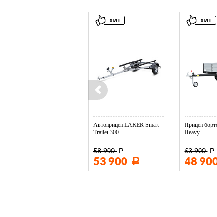
Колесо опорное МЗСА в ...
Автоприцеп LAKER Smart
Прицеп борто
Trailer 300 ...
Heavy ...
58 900
53 900
Р
Р
3 400
53 900
48 90
Р
Р