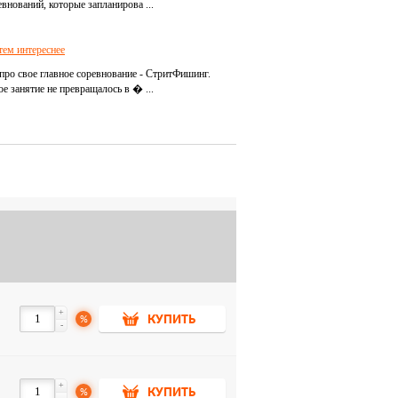
внований, которые запланирова ...
тем интереснее
про свое главное соревнование - СтритФишинг.
 занятие не превращалось в � ...
+
%
КУПИТЬ
-
+
%
КУПИТЬ
-