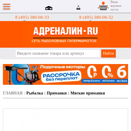
Ваша
корзина
пуста
8 (495) 380-00-33
8 (495) 380-00-32
Интернет-магазин
Гипермаркеты
АДРЕНАЛИН.RU
ГЛАВНАЯ
:
Рыбалка
:
Приманки
:
Мягкие приманки