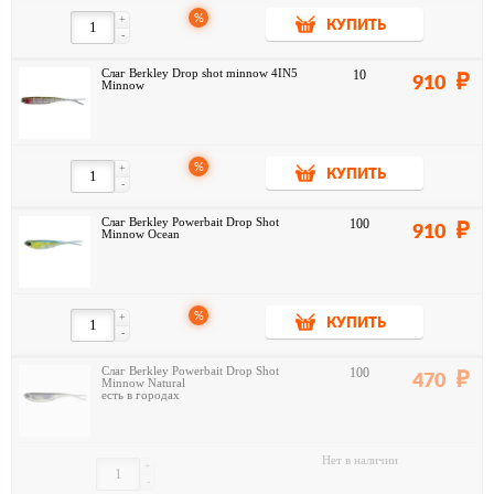
%
+
КУПИТЬ
-
Слаг Berkley Drop shot minnow 4IN5
10
910
Minnow
%
+
КУПИТЬ
-
Слаг Berkley Powerbait Drop Shot
100
910
Minnow Ocean
%
+
КУПИТЬ
-
Слаг Berkley Powerbait Drop Shot
100
470
Minnow Natural
есть в городах
Нет в наличии
+
-