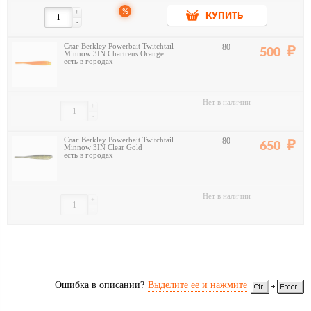
%
+
КУПИТЬ
-
Слаг Berkley Powerbait Twitchtail
80
500
Minnow 3IN Chartreus Orange
есть в городах
Нет в наличии
+
-
Слаг Berkley Powerbait Twitchtail
80
650
Minnow 3IN Clear Gold
есть в городах
Нет в наличии
+
-
Ошибка в описании?
Выделите ее и нажмите