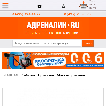
Ваша
корзина
пуста
8 (495) 380-00-33
8 (495) 380-00-32
Интернет-магазин
Гипермаркеты
АДРЕНАЛИН.RU
ГЛАВНАЯ
:
Рыбалка
:
Приманки
:
Мягкие приманки