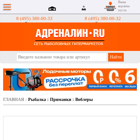
Ваша
корзина
пуста
8 (495) 380-00-33
8 (495) 380-00-32
Интернет-магазин
Гипермаркеты
АДРЕНАЛИН.RU
ГЛАВНАЯ
:
Рыбалка
:
Приманки
:
Воблеры