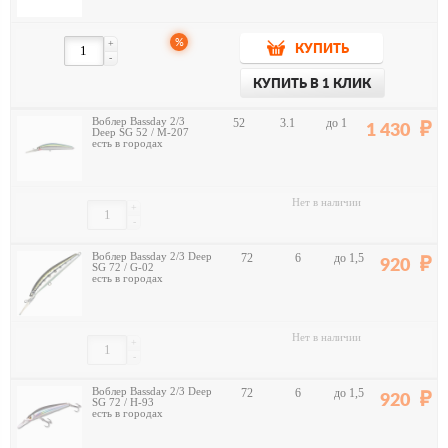
%
+
КУПИТЬ
-
КУПИТЬ В 1 КЛИК
Воблер Bassday 2/3
52
3.1
до 1
1 430
Deep SG 52 / M-207
есть в городах
Нет в наличии
+
-
Воблер Bassday 2/3 Deep
72
6
до 1,5
920
SG 72 / G-02
есть в городах
Нет в наличии
+
-
Воблер Bassday 2/3 Deep
72
6
до 1,5
920
SG 72 / H-93
есть в городах