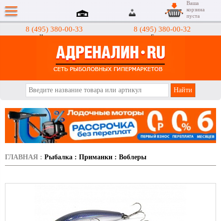
Ваша
корзина
пуста
8 (495) 380-00-33
8 (495) 380-00-32
Интернет-магазин
Гипермаркеты
АДРЕНАЛИН.RU
ГЛАВНАЯ
:
Рыбалка
:
Приманки
:
Воблеры