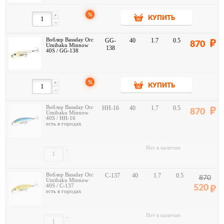
%
+
КУПИТЬ
-
Воблер Bassday Orc
GG-
40
1.7
0.5
870
Umibaku Minnow
138
40S / GG-138
%
+
КУПИТЬ
-
Воблер Bassday Orc
HH-16
40
1.7
0.5
870
Umibaku Minnow
40S / HH-16
есть в городах
Нет в наличии
+
-
Воблер Bassday Orc
C-137
40
1.7
0.5
870
Umibaku Minnow
40S / C-137
520
есть в городах
Нет в наличии
+