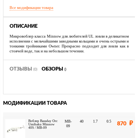
Все модификации товара
ОПИСАНИЕ
Микровоблер класса Minnow для любителей UL ловли в деликатном
исполнении с мельчайшими заводными кольцами и очень острыми и
тонкими тройниками Owner. Прекрасно подходит для ловли как в
стоячей воде, так и на небольшом течении.
ОТЗЫВЫ
ОБЗОРЫ
(0)
()
МОДИФИКАЦИИ ТОВАРА
Воблер Bassday Orc
MB-
40
1.7
0.5
870
Umibaku Minnow
09
40S / MB-09