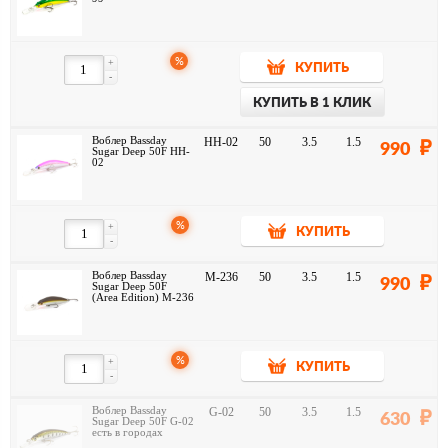
%
+
КУПИТЬ
-
КУПИТЬ В 1 КЛИК
Воблер Bassday
HH-02
50
3.5
1.5
990
Sugar Deep 50F HH-
02
%
+
КУПИТЬ
-
Воблер Bassday
M-236
50
3.5
1.5
990
Sugar Deep 50F
(Area Edition) M-236
%
+
КУПИТЬ
-
Воблер Bassday
G-02
50
3.5
1.5
630
Sugar Deep 50F G-02
есть в городах