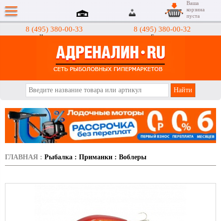
Ваша
корзина
пуста
8 (495) 380-00-33
8 (495) 380-00-32
Интернет-магазин
Гипермаркеты
АДРЕНАЛИН.RU
ГЛАВНАЯ
:
Рыбалка
:
Приманки
:
Воблеры