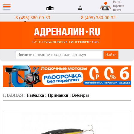
Ваша
корзина
пуста
8 (495) 380-00-33
8 (495) 380-00-32
Интернет-магазин
Гипермаркеты
АДРЕНАЛИН.RU
ГЛАВНАЯ
:
Рыбалка
:
Приманки
:
Воблеры