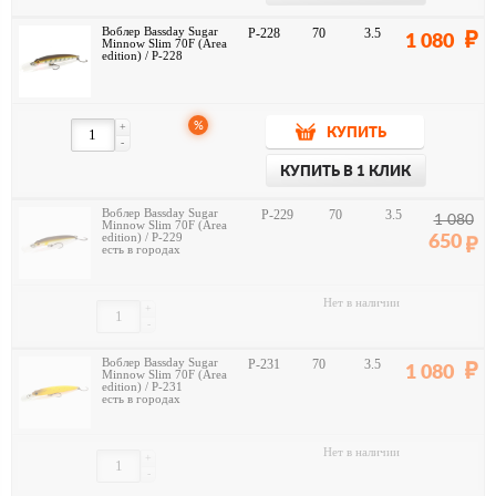
Воблер Bassday Sugar
P-228
70
3.5
1 080
Minnow Slim 70F (Area
edition) / P-228
%
+
КУПИТЬ
-
КУПИТЬ В 1 КЛИК
Воблер Bassday Sugar
P-229
70
3.5
1 080
Minnow Slim 70F (Area
edition) / P-229
650
есть в городах
Нет в наличии
+
-
Воблер Bassday Sugar
P-231
70
3.5
1 080
Minnow Slim 70F (Area
edition) / P-231
есть в городах
Нет в наличии
+
-