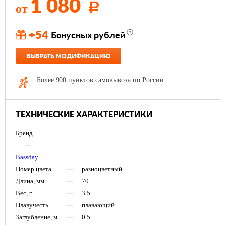
1 080
от
Р
+54
Бонусных рублей
ВЫБРАТЬ МОДИФИКАЦИЮ
Более 900 пунктов самовывоза по России
ТЕХНИЧЕСКИЕ ХАРАКТЕРИСТИКИ
Бренд
—
Bassday
Номер цвета
—
разноцветный
Длина, мм
—
70
Вес, г
—
3.5
Плавучесть
—
плавающий
Заглубление, м
—
0.5