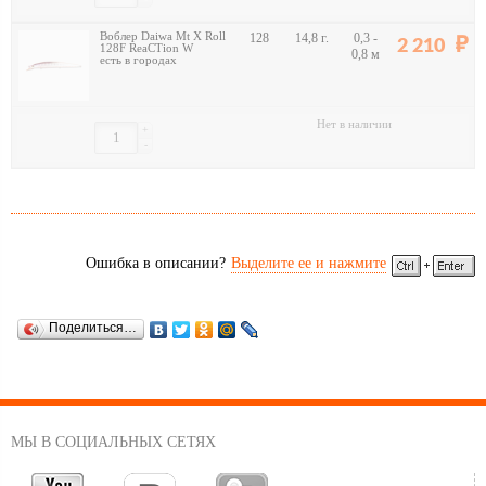
Воблер Daiwa Mt X Roll
128
14,8 г.
0,3 -
2 210
128F ReaCTion W
0,8 м
есть в городах
Нет в наличии
+
-
Ошибка в описании?
Выделите ее и нажмите
Поделиться…
МЫ В СОЦИАЛЬНЫХ СЕТЯХ