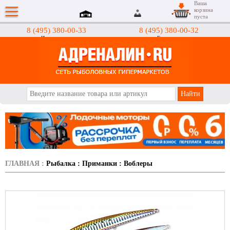
Ваша
корзина
пуста
8 (495) 380-00-33
8 (495) 380-00-32
Интернет-магазин
Гипермаркеты
АДРЕНАЛИН.RU
ГЛАВНАЯ
:
Рыбалка
:
Приманки
:
Воблеры