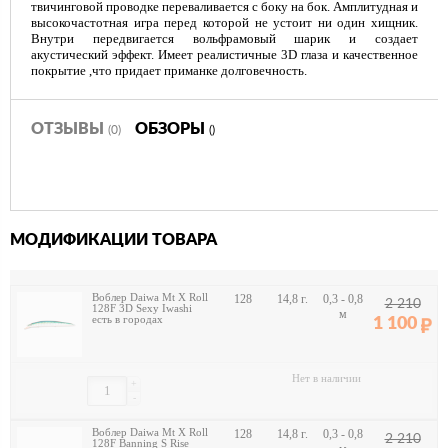
твичинговой проводке переваливается с боку на бок. Амплитудная и
высокочастотная игра перед которой не устоит ни один хищник.
Внутри передвигается вольфрамовый шарик и создает
акустический эффект. Имеет реалистичные 3D глаза и качественное
покрытие ,что придает приманке долговечность.
ОТЗЫВЫ
ОБЗОРЫ
(0)
()
МОДИФИКАЦИИ ТОВАРА
Воблер Daiwa Mt X Roll
128
14,8 г.
0,3 - 0,8
2 210
128F 3D Sexy Iwashi
м
есть в городах
1 100
Нет в наличии
+
-
Воблер Daiwa Mt X Roll
128
14,8 г.
0,3 - 0,8
2 210
128F Banning S Rise