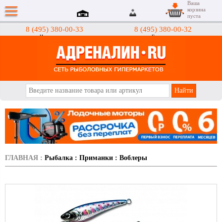
Ваша
корзина
пуста
8 (495) 380-00-33
8 (495) 380-00-32
Интернет-магазин
Гипермаркеты
АДРЕНАЛИН.RU
ГЛАВНАЯ
:
Рыбалка
:
Приманки
:
Воблеры