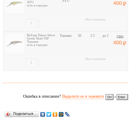
AYU
AYU
400
есть в городах
Нет в наличии
+
-
Воблер Daiwa Silver
Yamame
50
3.5
до 2
780
Greek Shad 5SP
Yamame
400
есть в городах
Нет в наличии
+
-
Ошибка в описании?
Выделите ее и нажмите
Поделиться…