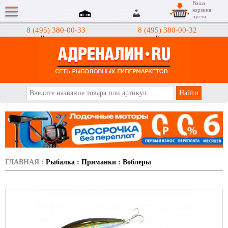
Ваша
корзина
пуста
8 (495) 380-00-33
8 (495) 380-00-32
Интернет-магазин
Гипермаркеты
АДРЕНАЛИН.RU
ГЛАВНАЯ
:
Рыбалка
:
Приманки
:
Воблеры