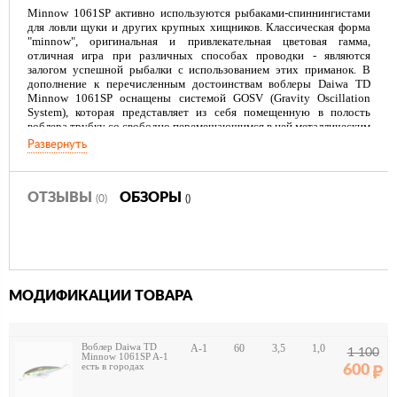
Minnow 1061SP активно используются рыбаками-спиннингистами
для ловли щуки и других крупных хищников. Классическая форма
"minnow", оригинальная и привлекательная цветовая гамма,
отличная игра при различных способах проводки - являются
залогом успешной рыбалки с использованием этих приманок. В
дополнение к перечисленным достоинствам воблеры Daiwa TD
Minnow 1061SP оснащены системой GOSV (Gravity Oscillation
System), которая представляет из себя помещенную в полость
воблера трубку со свободно перемещающимся в ней металлическим
шариком. Эта конструкция значительно улучшает бросковые
Развернуть
характеристики этих приманок.
ОТЗЫВЫ
ОБЗОРЫ
(0)
()
МОДИФИКАЦИИ ТОВАРА
Воблер Daiwa TD
A-1
60
3,5
1,0
1 100
Minnow 1061SP A-1
есть в городах
600