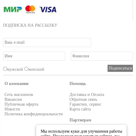
Игра и размеры подходящие для щуки
Воблер DUO Realis Jerkbait 100F (13,7г) D62Воблер DUO Realis
Jerkbait 100F (13,7г) D63Воблер DUO Realis Jerkbait 100F (13,7г)
N147
Приманка особенно удачно используется при ловле щуки. Удачная
ПОДПИСКА НА РАССЫЛКУ
форма, с плоскими боками и чуть горбатой спинкой, генерирует
волны и демонстрирует игру, действующую на щуку магически.
Помимо игры, воблерDUO Realis Jerkbait 100 имеет и вполне щучьи
размеры, так что, постарайтесь поставить его на достаточно
мощный спиннинг и будьте готовы к поклёвке трофейного
зубастого экземпляра.
мужской
женский
О компании
Помощь
Сеть магазинов
Доставка и Оплата
Вакансии
Обратная связь
Публичная оферта
Гарантии, сервис
Новости
Карта сайта
Политика конфиденциальности
Партнерам
Условия работы
Мы используем куки для улучшения работы
Реквизиты