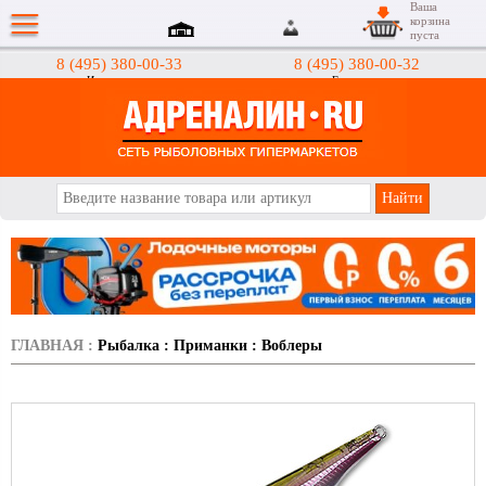
Ваша
корзина
пуста
8 (495) 380-00-33
8 (495) 380-00-32
Интернет-магазин
Гипермаркеты
АДРЕНАЛИН.RU
ГЛАВНАЯ
:
Рыбалка
:
Приманки
:
Воблеры