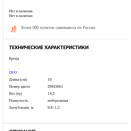
Нет в наличии
Нет в наличии
Более 900 пунктов самовывоза по России
ТЕХНИЧЕСКИЕ ХАРАКТЕРИСТИКИ
Бренд
—
DUO
Длина (см)
—
10
Номер цвета
—
DSH3061
Вес (гр)
—
14,5
Плавучесть
—
нейтральная
Заглубление, м
—
0,8–1,5.