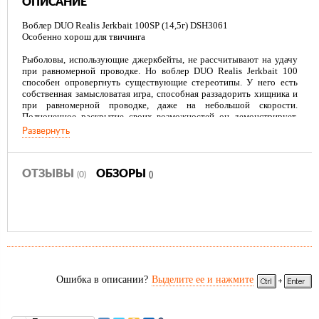
ОПИСАНИЕ
Воблер DUO Realis Jerkbait 100SP (14,5г) DSH3061
Особенно хорош для твичинга
Рыболовы, использующие джеркбейты, не рассчитывают на удачу
при равномерной проводке. Но воблер DUO Realis Jerkbait 100
способен опровергнуть существующие стереотипы. У него есть
собственная замысловатая игра, способная раззадорить хищника и
при равномерной проводке, даже на небольшой скорости.
Полноценное раскрытие своих возможностей он демонстрирует,
когда отзывается на разнообразные рывки удилища. Вариации
Развернуть
твичинга каждый подбирает самостоятельно. Лучше делать это
заблаговременно, проводя приманку по мелководью.
Десятиминутной тренировки вполне хватит, чтобы определить
несколько подходящих вам вариантов анимации воблера.
ОТЗЫВЫ
ОБЗОРЫ
(0)
()
У воблеров «DUO» совершенное исполнение
Компания DUO уверенно занимает ведущие позиции в рейтингах
лучших производителей воблеров и в Японии и среди лучших
мировых брендов. Ей есть чем похвастаться, рассмотрев воблер
DUO Realis Jerkbait100, можно реально оценить уровень
технологичности японского бренда: Воблер DUO Realis Jerkbait
100F (13,7г) A510Воблер DUO Realis Jerkbait 100F (13,7г)
Ошибка в описании?
Выделите ее и нажмите
D13Воблер DUO Realis Jerkbait 100F (13,7г) D154
Прочная лопасть имеет тонкие края. Это снижает лобовое