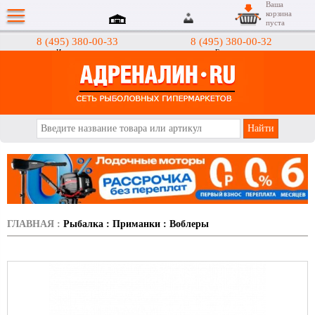
Ваша
корзина
пуста
8 (495) 380-00-33
8 (495) 380-00-32
Интернет-магазин
Гипермаркеты
АДРЕНАЛИН.RU
ГЛАВНАЯ
:
Рыбалка
:
Приманки
:
Воблеры