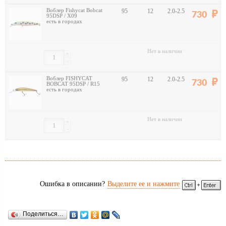
Воблер Fishycat Bobcat
95
12
2.0-2.5
730
95DSP / X09
есть в городах
Нет в наличии
+
-
Воблер FISHYCAT
95
12
2.0-2.5
730
BOBCAT 95DSP / R15
есть в городах
Нет в наличии
+
-
Ошибка в описании?
Выделите ее и нажмите
Поделиться…