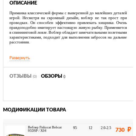
ОПИСАНИЕ
Приманка классической формы с выверенной до малейших деталей
игрой. Несмотря на скромный дизайн, воблер не так прост при
проводках. Он способен эффективно привлекать хищника. Очень
правдоподобно имитирует настоящую живую рыбку. Применяется
в спиннинговой ловле. Воблер обладает замечательными полетными
характеристиками, подходит для выполнения забросов на дальние
расстояния.
Развернуть
ОТЗЫВЫ
ОБЗОРЫ
(0)
()
МОДИФИКАЦИИ ТОВАРА
Воблер Fishycat Bobcat
95
12
2.0-2.5
730
95DSP / X04