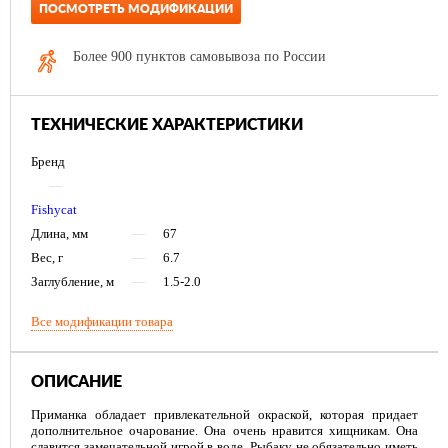
ПОСМОТРЕТЬ МОДИФИКАЦИИ
Более 900 пунктов самовывоза по России
ТЕХНИЧЕСКИЕ ХАРАКТЕРИСТИКИ
Бренд
—
Fishycat
Длина, мм
—
67
Вес, г
—
6.7
Заглубление, м
—
1.5-2.0
Все модификации товара
ОПИСАНИЕ
Приманка обладает привлекательной окраской, которая придает
дополнительное очарование. Она очень нравится хищникам. Она
славится замечательной игрой в воде. Рыбаку не обязательно иметь