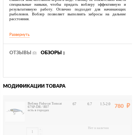
специальные навыки, чтобы придать воблеру эффективную и
результативную работу. Отлично подходит для начинающих
рыболовов. Воблер позволяет выполнять забросы на дальние
расстояния.
Развернуть
ОТЗЫВЫ
ОБЗОРЫ
(0)
()
МОДИФИКАЦИИ ТОВАРА
Воблер Fishycat Tomcat
67
6.7
1.5-2.0
780
67SP-DR / R07
есть в городах
Нет в наличии
+
-