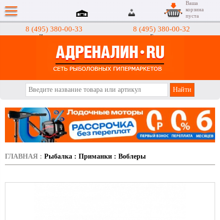
Ваша
корзина
пуста
8 (495) 380-00-33
8 (495) 380-00-32
Интернет-магазин
Гипермаркеты
АДРЕНАЛИН.RU
ГЛАВНАЯ
:
Рыбалка
:
Приманки
:
Воблеры