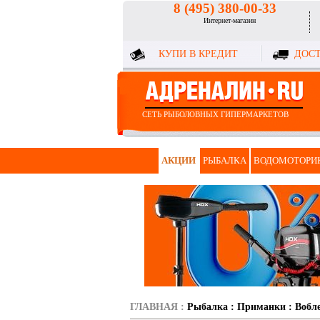
8 (495) 380-00-33
Интернет-магазин
КУПИ В КРЕДИТ
ДОСТ
СЕТЬ РЫБОЛОВНЫХ ГИПЕРМАРКЕТОВ
АКЦИИ
РЫБАЛКА
ВОДОМОТОРИ
ГЛАВНАЯ
:
Рыбалка
:
Приманки
:
Вобл