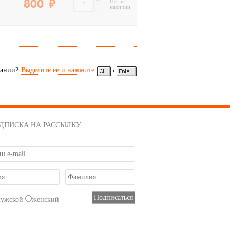
+
800
Нет в
наличии
-
сании?
Выделите ее и нажмите
ДПИСКА НА РАССЫЛКУ
мужской
женский