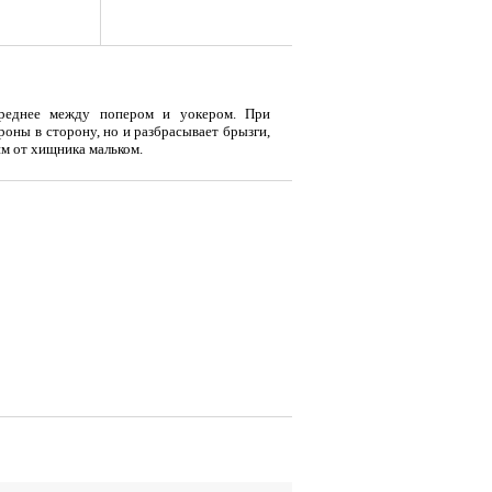
 среднее между попером и уокером. При
роны в сторону, но и разбрасывает брызги,
м от хищника мальком.
я
Тент LAKER с каркасом для
Тент LAKER с каркасом для
Эхол
...
...
Duo (
9 700
18 200
7 
Р
Р