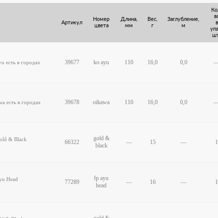
Ко
в
Номер
Длина,
Вес,
Заглубление,
Артикул
в
цвета
мм
г
м
упа
шт
39677
ko ayu
110
16,0
0,0
yu
есть в городах
39678
oikawa
110
16,0
0,0
wa
есть в городах
gold &
old & Black
66322
—
15
—
1
black
fp ayu
Ayu Head
77289
—
16
—
1
head