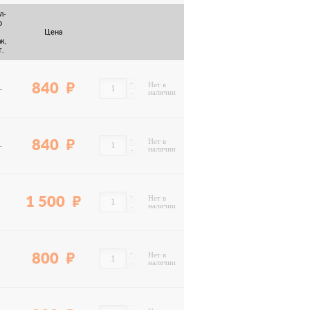
л-
о
Цена
к,
.
+
840
Нет в
—
наличии
-
+
840
Нет в
—
наличии
-
+
1 500
Нет в
наличии
-
+
800
Нет в
наличии
-