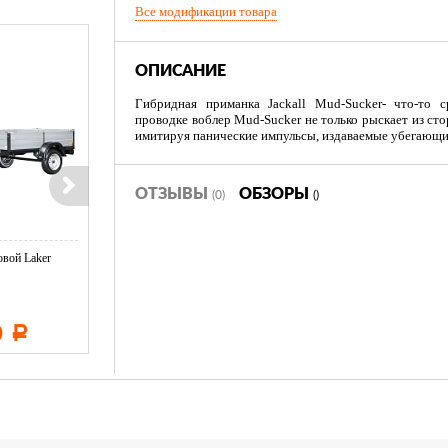
Все модификации товара
ОПИСАНИЕ
Гибридная приманка Jackall Mud-Sucker- что-то
проводке воблер Mud-Sucker не только рыскает из сто
имитируя панические импульсы, издаваемые убегающи
ОТЗЫВЫ
ОБЗОРЫ
(0)
()
вой Laker
Тент LAKER с каркасом для
Тент LAKER с каркасом дл
...
...
0
11 600
19 500
Р
Р
Р