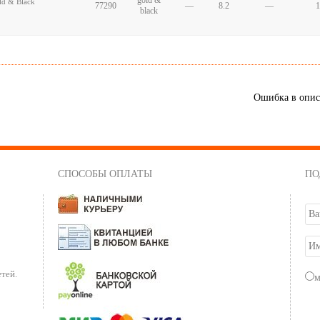
gold &
ld & Black
77290
—
8.2
—
1
black
Ошибка в опи
СПОСОБЫ ОПЛАТЫ
ПО
тей.