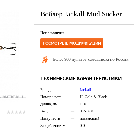
Воблер Jackall Mud Sucker
Нет в наличии
ПОСМОТРЕТЬ МОДИФИКАЦИИ
Более 900 пунктов самовывоза по России
ТЕХНИЧЕСКИЕ ХАРАКТЕРИСТИКИ
Бренд
—
Jackall
Номер цвета
—
Hl Gold & Black
Длина, мм
—
110
Вес, г
—
8.2-16.0
Плавучесть
—
плавающий
Заглубление, м
—
0.0