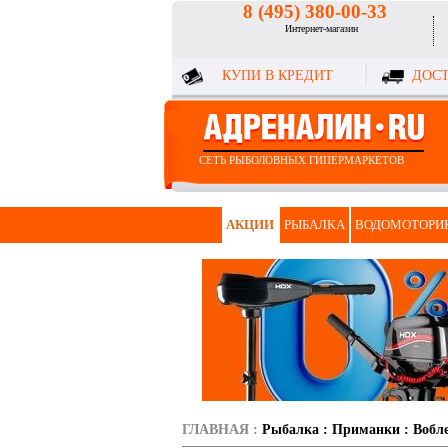
8 (495) 380-00-33
Интернет-магазин
КУПИ В КРЕДИТ
ДОСТ
СЕТЬ РЫБОЛОВНЫХ ГИПЕРМАРКЕТОВ
АКЦИИ
РЫБАЛКА
ВОДОМОТОРИ
ГЛАВНАЯ
:
Рыбалка
:
Приманки
:
Вобл