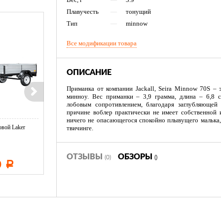
Плавучесть
—
тонущий
Тип
—
minnow
Все модификации товара
ОПИСАНИЕ
Приманка от компании Jackall, Seira Minnow 70S –
минноу. Вес приманки – 3,9 грамма, длина – 6,8 
лобовым сопротивлением, благодаря заглубляющей 
причине воблер практически не имеет собственной 
ничего не опасающегося спокойно плывущего малька,
вой Laker
Тент LAKER с каркасом для
Тент LAKER с каркасом дл
твичинге.
...
...
ОТЗЫВЫ
ОБЗОРЫ
(0)
()
0
11 600
19 500
Р
Р
Р