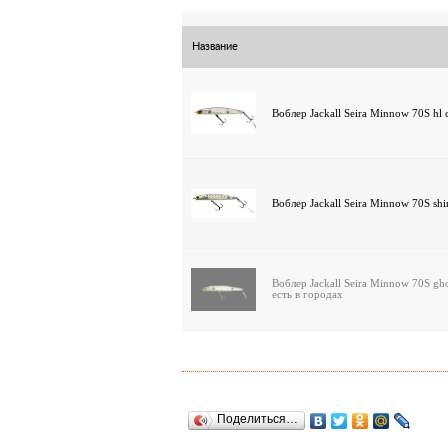
Название
Воблер Jackall Seira Minnow 70S hl c
Воблер Jackall Seira Minnow 70S shi
Воблер Jackall Seira Minnow 70S gho
есть в городах
Поделиться…