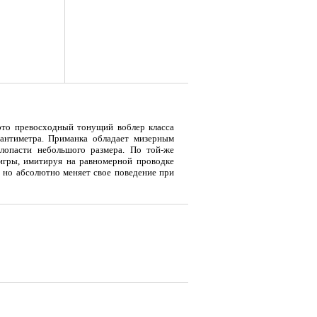
 это превосходный тонущий воблер класса
сантиметра. Приманка обладает мизерным
лопасти небольшого размера. По той-же
игры, имитируя на равномерной проводке
 но абсолютно меняет свое поведение при
я
Тент LAKER с каркасом для
Тент LAKER с каркасом для
Эхол
...
...
Duo (
9 700
18 200
7 
Р
Р