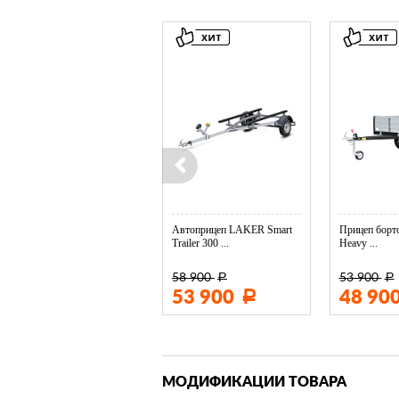
Колесо опорное МЗСА в ...
Автоприцеп LAKER Smart
Прицеп борто
Trailer 300 ...
Heavy ...
58 900
53 900
Р
Р
3 400
53 900
48 90
Р
Р
МОДИФИКАЦИИ ТОВАРА