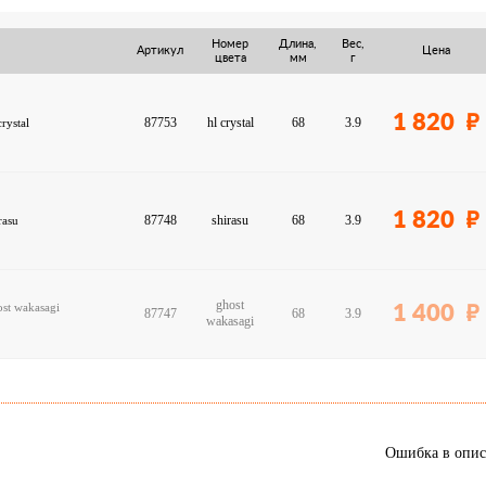
Номер
Длина,
Вес,
Артикул
Цена
цвета
мм
г
1 820
87753
hl crystal
68
3.9
rystal
1 820
87748
shirasu
68
3.9
rasu
ghost
st wakasagi
1 400
87747
68
3.9
wakasagi
Ошибка в опи