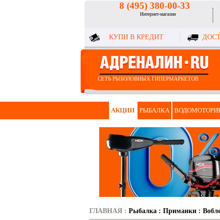
8 (495) 380-00-33
Интернет-магазин
КУПИ В КРЕДИТ
ДОСТ
СЕТЬ РЫБОЛОВНЫХ ГИПЕРМАРКЕТОВ
АКЦИИ
РЫБАЛКА
ВОДОМОТОРИ
ГЛАВНАЯ
:
Рыбалка
:
Приманки
:
Вобл