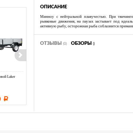
ОПИСАНИЕ
Минноу с нейтральной плавучестью. При твичинг
рывковые движения, на паузах застывает под идеал
активную рыбу, осторожная рыба соблазнится приманк
ОТЗЫВЫ
ОБЗОРЫ
(0)
()
вой Laker
Тент LAKER с каркасом для
Тент LAKER с каркасом дл
...
...
0
11 600
19 500
Р
Р
Р