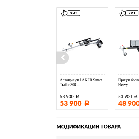
Колесо опорное МЗСА в ...
Автоприцеп LAKER Smart
Прицеп борто
Trailer 300 ...
Heavy ...
58 900
53 900
Р
Р
3 400
53 900
48 90
Р
Р
МОДИФИКАЦИИ ТОВАРА