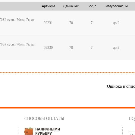
Артикул
Длина, мм
Вес, г
Заглубление, м
SP сусп., 70мм, 7г, до
92231
70
7
до 2
SP сусп., 70мм, 7г, до
92230
70
7
до 2
Ошибка в опи
СПОСОБЫ ОПЛАТЫ
ПО