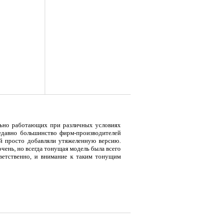
льно работающих при различных условиях
я
Тент LAKER с каркасом для
Тент LAKER с каркасом для
Эхол
недавно большинство фирм-производителей
...
...
Duo (
й просто добавляли утяжеленную версию.
очень, но всегда тонущая модель была всего
ветственно, и внимание к таким тонущим
9 700
18 200
7 
Р
Р
всем по-другому – довольно долгое время
рии тонущих воблеров, которые были бы
, вашему вниманию предлагаются первые
GagaGoon.