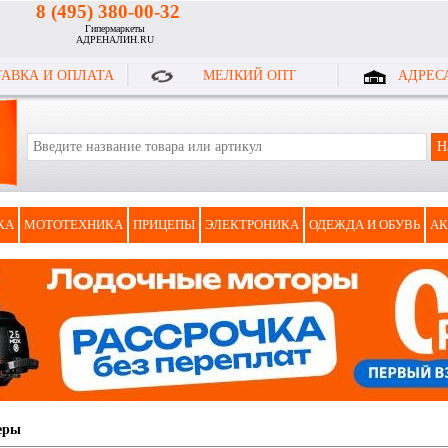
8 (495) 380-00-32
Гипермаркеты
АДРЕНАЛИН.RU
АВКА И ОПЛАТА
МЕЛКИЙ ОПТ
АДРЕС
КА
МОТОТЕХНИКА
ПРИЦЕПЫ
ЭЛЕКТРОНИКА
ОДЕЖДА И ОБУВЬ
АК
еры