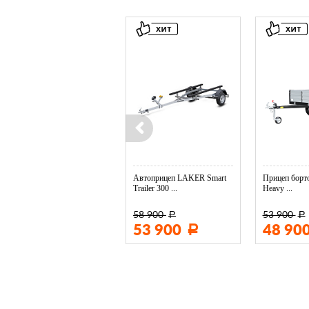
Колесо опорное МЗСА в ...
Автоприцеп LAKER Smart
Прицеп борто
Trailer 300 ...
Heavy ...
58 900
53 900
Р
Р
3 400
53 900
48 90
Р
Р