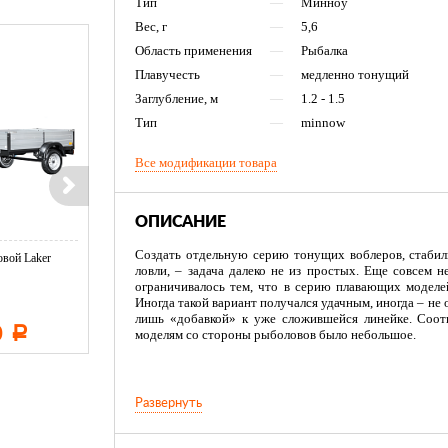
Тип
—
Минноу
Вес, г
—
5,6
Область применения
—
Рыбалка
Плавучесть
—
медленно тонущий
Заглубление, м
—
1.2 - 1.5
Тип
—
minnow
Все модификации товара
ОПИСАНИЕ
Создать отдельную серию тонущих воблеров, стаби
вой Laker
Тент LAKER с каркасом для
Тент LAKER с каркасом дл
ловли, – задача далеко не из простых. Еще совсем 
...
...
ограничивалось тем, что в серию плавающих моделе
Иногда такой вариант получался удачным, иногда – не 
лишь «добавкой» к уже сложившейся линейке. Соот
0
11 600
19 500
Р
Р
Р
моделям со стороны рыболовов было небольшое.
В компании Pontoon 21 к этому вопросу подошли со
Развернуть
разрабатывали и проводили испытания особой се
способны переломить бытующие стереотипы. И вот
результаты этой работы – воблеры серии Pontoon 21 