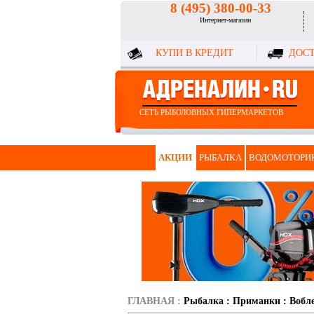
8 (495) 380-00-33
Интернет-магазин
КУПИ В КРЕДИТ
ДОСТ
СЕТЬ РЫБОЛОВНЫХ ГИПЕРМАРКЕТОВ
АКЦИИ
РЫБАЛКА
ВОДОМОТОРИ
ГЛАВНАЯ
:
Рыбалка
:
Приманки
:
Вобл