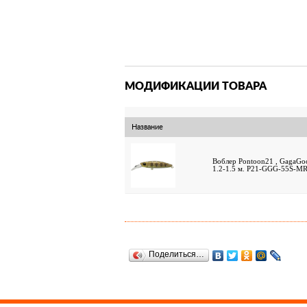
МОДИФИКАЦИИ ТОВАРА
Название
Воблер Pontoon21 , GagaGoo
1.2-1.5 м. P21-GGG-55S-M
Поделиться…