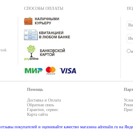
хищник порой атакует GagaGoon еще до начала провод
СПОСОБЫ ОПЛАТЫ
ПО
тей.
Помощь
Пар
Доставка и Оплата
Усло
Обратная связь
Рекв
Гарантии, сервис
Приг
Карта сайта