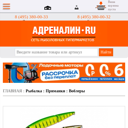
Ваша
корзина
пуста
8 (495) 380-00-33
8 (495) 380-00-32
Интернет-магазин
Гипермаркеты
АДРЕНАЛИН.RU
ГЛАВНАЯ
:
Рыбалка
:
Приманки
:
Воблеры