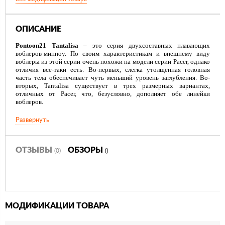
ОПИСАНИЕ
Pontoon21 Tantalisa
– это серия двухсоставных плавающих
воблеров-минноу. По своим характеристикам и внешнему виду
воблеры из этой серии очень похожи на модели серии Pacer, однако
отличия все-таки есть. Во-первых, слегка утолщенная головная
часть тела обеспечивает чуть меньший уровень заглубления. Во-
вторых, Tantalisa существует в трех размерных вариантах,
отличных от Pacer, что, безусловно, дополняет обе линейки
воблеров.
Воблеры Pontoon21 Tantalisa обладают оригинальной, но очень
Развернуть
стабильной игрой. В отличие от традиционных составных
воблеров-минноу, эти приманки способны осуществлять два типа
колебаний - круговые в вертикальной плоскости и поперечные в
горизонтальной. Воблеры Pontoon 21 Tantalisa отличаются живой,
ОТЗЫВЫ
ОБЗОРЫ
(0)
()
яркой и эффектной игрой при рывковой анимации. Внешне воблер
выглядит очень натурально и реалистично, все элементы тщательно
прорисованы, благодаря чему данная модель идеально имитирует
маленькую рыбку. Вся серия характеризуется яркой цветовой
гаммой и богатством расцветок, что позволяет без проблем
подобрать оптимальную модель для любых условий рыбалки.
МОДИФИКАЦИИ ТОВАРА