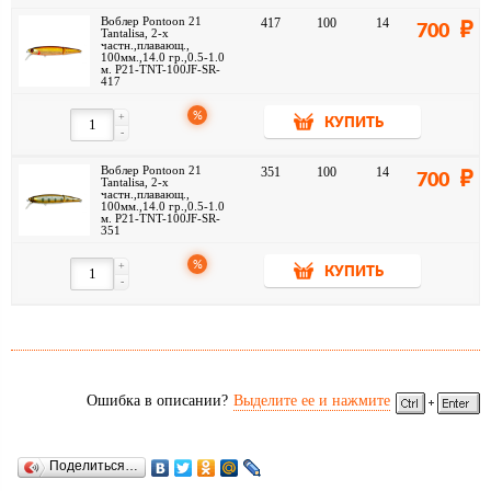
Воблер Pontoon 21
417
100
14
700
Tantalisa, 2-x
частн.,плавающ.,
100мм.,14.0 гр.,0.5-1.0
м. P21-TNT-100JF-SR-
417
%
+
КУПИТЬ
-
Воблер Pontoon 21
351
100
14
700
Tantalisa, 2-x
частн.,плавающ.,
100мм.,14.0 гр.,0.5-1.0
м. P21-TNT-100JF-SR-
351
%
+
КУПИТЬ
-
Ошибка в описании?
Выделите ее и нажмите
Поделиться…