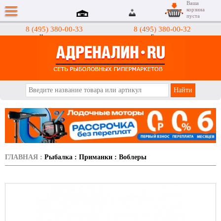
Ваша
корзина
пуста
8 (495) 380-00-33
8 (495) 380-00-32
Интернет-магазин
Гипермаркеты
АДРЕНАЛИН.RU
ГЛАВНАЯ
:
Рыбалка
:
Приманки
:
Воблеры