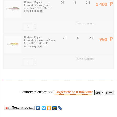
Воблер Rapala
70
8
2.4
1 400
Countdown тонущий
7см 8гр / FT CD07-FT
есть в городах
Нет в наличии
+
-
Воблер Rapala
70
8
2.4
950
Countdown тонущий 7см
8гр / HT CD07-HT
есть в городах
Нет в наличии
+
-
Ошибка в описании?
Выделите ее и нажмите
Поделиться…