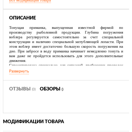
Все модификации товара
ОПИСАНИЕ
Тонущая приманка, выпущенная известной фирмой по
производству рыболовной продукции. Глубина погружения
воблера регулируется самостоятельно за счет специальной
конструкции и наличию специальной заглубляющей лопасти. При
этом воблер имеет достаточно большую скорость погружения на
дно. При забросе в воду приманка начинает немедленно тонуть и
вам даже не пройдется использовать для этого дополнительные
движения.
Спроектирована специально для ситуаций, требующих проводок
при переменной глубине. Такой приманкой можно ловить рыбу на
Развернуть
разных глубинах в зависимости от того, какую вы сами захотите
установить. Эффективно ведет себя при охоте на форель и лосося.
ОТЗЫВЫ
ОБЗОРЫ
(0)
()
МОДИФИКАЦИИ ТОВАРА