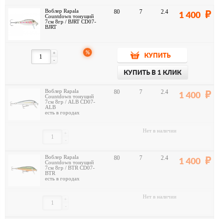
Воблер Rapala
80
7
2.4
1 400
Countdown тонущий
7см 8гр / BJRT CD07-
BJRT
%
+
КУПИТЬ
-
КУПИТЬ В 1 КЛИК
Воблер Rapala
80
7
2.4
1 400
Countdown тонущий
7см 8гр / ALB CD07-
ALB
есть в городах
Нет в наличии
+
-
Воблер Rapala
80
7
2.4
1 400
Countdown тонущий
7см 8гр / BTR CD07-
BTR
есть в городах
Нет в наличии
+
-