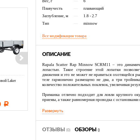
Вес, г
—
6
Плавучесть
—
плавающий
Заглубление, м
—
1.8 - 2.7
Тип
—
minnow
Все модификации товара
ОПИСАНИЕ
Rapala Scatter Rap Minnow SCRM11 – это динами
лопастью. Такое строение этой лопатки позволя
движения и это не может не нравиться охотящейся ры
теле гармонично размещено не два, а три тройник
вой Laker
Тент LAKER с каркасом для
Тент LAKER с каркасом дл
количество положительных поклевок, увеличивая резул
...
...
Приманка отлично подходит для ловли крупного оку
приемы, а также равномерная проводка с остановками 
0
11 600
19 500
Р
Р
Р
Развернуть
ОТЗЫВЫ
ОБЗОРЫ
(0)
()