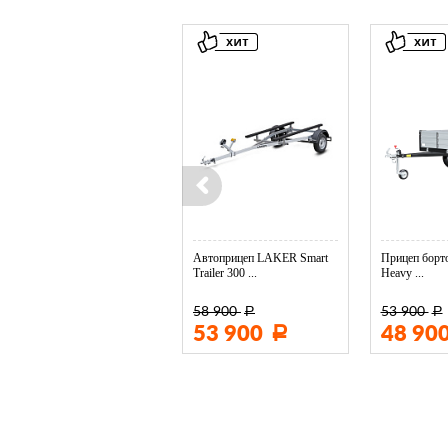
Колесо опорное МЗСА в ...
Автоприцеп LAKER Smart
Прицеп борто
Trailer 300 ...
Heavy ...
58 900
53 900
Р
Р
3 400
53 900
48 90
Р
Р