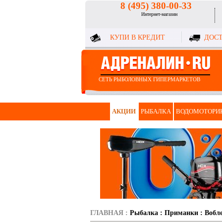
8 (495) 380-00-33
Интернет-магазин
КУПИ В КРЕДИТ
ДОСТ
СЕТЬ РЫБОЛОВНЫХ ГИПЕРМАРКЕТОВ
АКЦИИ
РЫБАЛКА
ВОДОМОТОРИ
ГЛАВНАЯ
:
Рыбалка
:
Приманки
:
Вобл