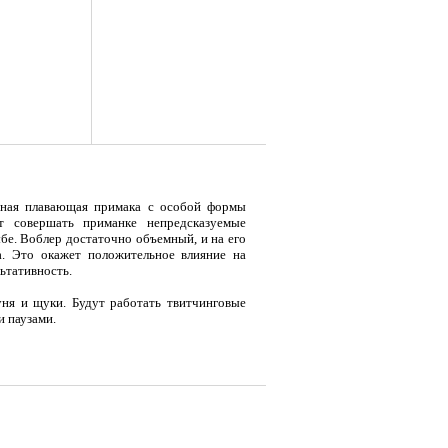
чная плавающая примака с особой формы
ет совершать приманке непредсказуемые
бе. Воблер достаточно объемный, и на его
а. Это окажет положительное влияние на
я
Тент LAKER с каркасом для
Тент LAKER с каркасом для
Эхол
ьтативность.
...
...
Duo (
ня и щуки. Будут работать твитчинговые
и паузами.
9 700
18 200
7 
Р
Р