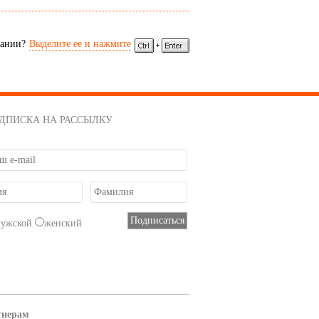
сании?
Выделите ее и нажмите
ДПИСКА НА РАССЫЛКУ
мужской
женский
тнерам