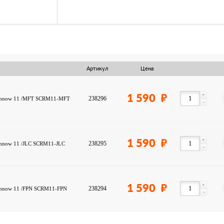
Артикул
Цена
+
1 590
238296
 Minnow 11 /MFT SCRM11-MFT
-
+
1 590
238295
Minnow 11 /JLC SCRM11-JLC
-
+
1 590
238294
Minnow 11 /FPN SCRM11-FPN
-