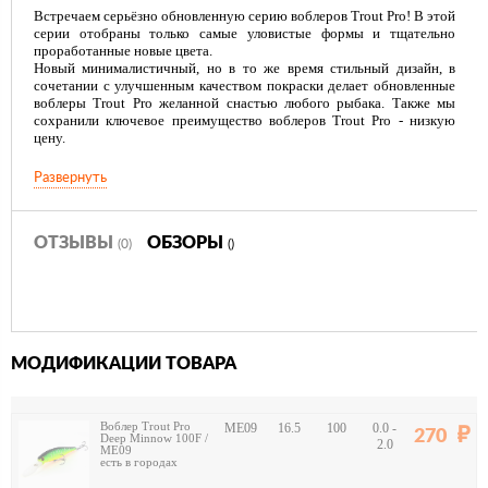
Встречаем серьёзно обновленную серию воблеров Trout Pro! В этой
серии отобраны только самые уловистые формы и тщательно
проработанные новые цвета.
Новый минималистичный, но в то же время стильный дизайн, в
сочетании с улучшенным качеством покраски делает обновленные
воблеры Trout Pro желанной снастью любого рыбака. Также мы
сохранили ключевое преимущество воблеров Trout Pro - низкую
цену.
Развернуть
ОТЗЫВЫ
ОБЗОРЫ
(0)
()
МОДИФИКАЦИИ ТОВАРА
Воблер Trout Pro
ME09
16.5
100
0.0 -
270
Deep Minnow 100F /
2.0
ME09
есть в городах