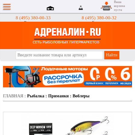
Ваша
корзина
пуста
8 (495) 380-00-33
8 (495) 380-00-32
Интернет-магазин
Гипермаркеты
АДРЕНАЛИН.RU
ГЛАВНАЯ
:
Рыбалка
:
Приманки
:
Воблеры