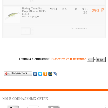
-
Воблер Trout Pro
ME14
16.5
100
0.0 -
290
Deep Minnow 100F /
2.0
ME14
есть в городах
Нет в наличии
+
-
Ошибка в описании?
Выделите ее и нажмите
Поделиться…
МЫ В СОЦИАЛЬНЫХ СЕТЯХ