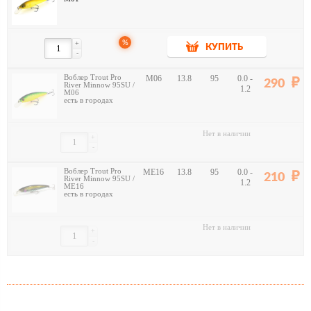
%
+
КУПИТЬ
-
Воблер Trout Pro
M06
13.8
95
0.0 -
290
River Minnow 95SU /
1.2
M06
есть в городах
Нет в наличии
+
-
Воблер Trout Pro
ME16
13.8
95
0.0 -
210
River Minnow 95SU /
1.2
ME16
есть в городах
Нет в наличии
+
-