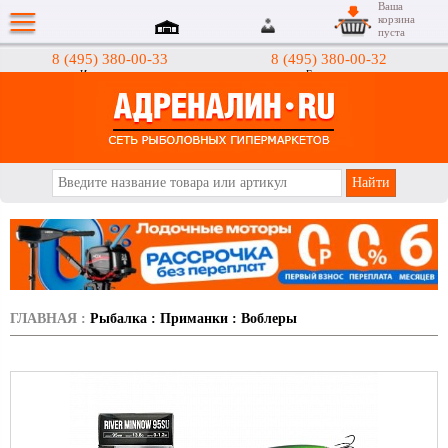
Ваша
корзина
пуста
8 (495) 380-00-33
8 (495) 380-00-32
Интернет-магазин
Гипермаркеты
АДРЕНАЛИН.RU
ГЛАВНАЯ
:
Рыбалка
:
Приманки
:
Воблеры