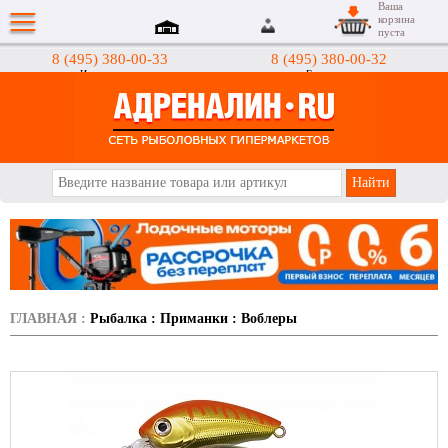
Ваша
корзина
пуста
8 (495) 380-00-33
8 (495) 380-00-32
Интернет-магазин
Гипермаркеты
АДРЕНАЛИН.RU
ГЛАВНАЯ
:
Рыбалка
:
Приманки
:
Воблеры