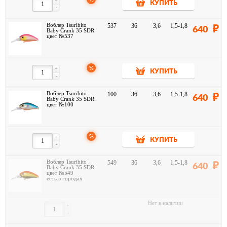
+
КУПИТЬ
-
Воблер Tsuribito
537
36
3,6
1,5-1,8
640
Baby Crank 35 SDR
цвет №537
%
+
КУПИТЬ
-
Воблер Tsuribito
100
36
3,6
1,5-1,8
640
Baby Crank 35 SDR
цвет №100
%
+
КУПИТЬ
-
Воблер Tsuribito
549
36
3,6
1,5-1,8
640
Baby Crank 35 SDR
цвет №549
есть в городах
Нет в наличии
+
-