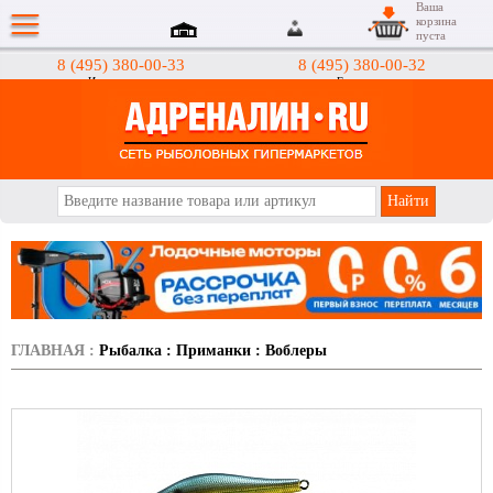
Ваша
корзина
пуста
8 (495) 380-00-33
8 (495) 380-00-32
Интернет-магазин
Гипермаркеты
АДРЕНАЛИН.RU
ГЛАВНАЯ
:
Рыбалка
:
Приманки
:
Воблеры