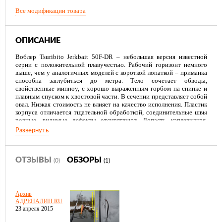
Все модификации товара
ОПИСАНИЕ
Воблер Tsuribito Jerkbait 50F-DR – небольшая версия известной
серии с положительной плавучестью. Рабочий горизонт немного
выше, чем у аналогичных моделей с короткой лопаткой – приманка
способна заглубиться до метра. Тело сочетает обводы,
свойственные минноу, с хорошо выраженным горбом на спинке и
плавным спуском к хвостовой части. В сечении представляет собой
овал. Низкая стоимость не влияет на качество исполнения. Пластик
корпуса отличается тщательной обработкой, соединительные швы
ровные, видимые дефекты отсутствуют. Лопасть каплевидная,
вогнутая, с сорокаградусным отклонением от осевой линии.
Развернуть
Воблер Tsuribito Jerkbait 50F-DR оснащен статичной огрузкой из
двух металлических шариков, зафиксированных по обе стороны от
крепления переднего тройника. Помимо балансировки приманки,
ОТЗЫВЫ
ОБЗОРЫ
(0)
(1)
огрузка выполняет функции низкочастотной погремушки,
положительно влияет на аэродинамику. В качестве фурнитуры
применяется пара тройников Овнер со стандартным креплением
под брюшком и на хвосте. Стыковка с петлями выполняется с
Архив
помощью прочных заводных колец.
АДРЕНАЛИН.RU
23 апреля 2015