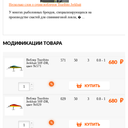
Несколько слов о серии воблеров Tsuribito Jerkbait
У многих рыболовных брендов, специализирующихся на
производстве снастей для спиннинговой ловли, � ...
МОДИФИКАЦИИ ТОВАРА
Воблер Tsuribito
571
50
3
0.8 - 1
680
Jerkbait 50F-DR,
цвет №571
%
+
КУПИТЬ
-
Воблер Tsuribito
029
50
3
0.8 - 1
680
Jerkbait 50F-DR,
цвет №029
%
+
КУПИТЬ
-