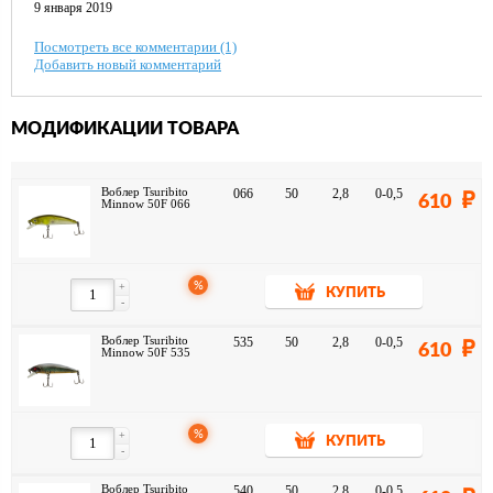
9 января 2019
Посмотреть все комментарии (1)
Добавить новый комментарий
МОДИФИКАЦИИ ТОВАРА
Воблер Tsuribito
066
50
2,8
0-0,5
610
Minnow 50F 066
%
+
КУПИТЬ
-
Воблер Tsuribito
535
50
2,8
0-0,5
610
Minnow 50F 535
%
+
КУПИТЬ
-
Воблер Tsuribito
540
50
2,8
0-0,5