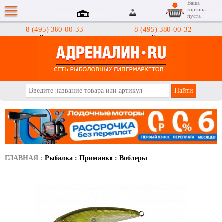
Ваша
корзина
пуста
8 (495) 380-00-33
8 (495) 380-00-32
Интернет-магазин
Гипермаркеты
АДРЕНАЛИН.RU
ГЛАВНАЯ
:
Рыбалка
:
Приманки
:
Воблеры