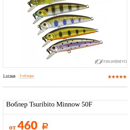
1
отзыв
3 обзора
Воблер Tsuribito Minnow 50F
460
от
Р