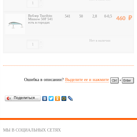
+
-
Воблер Tsuribito
541
50
2,8
0-0,5
460
Minnow 50F 541
есть в городах
Нет в наличии
+
-
Ошибка в описании?
Выделите ее и нажмите
Поделиться…
МЫ В СОЦИАЛЬНЫХ СЕТЯХ