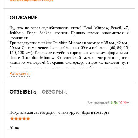
ОПИСАНИЕ
Ну, кто не знает цурибитовские хиты? Dead Minnow, Pencil 47,
Jerkbait, Deep Shaker, крэнки…Пришло время знакомиться с
новинками.
Три подгруппы линейки Tsuribito Minnow в размерах 35 мм., 42 мм.,
50 мм. С этим именем были воблеры от 60 мм и больше (60, 80, 95,
110, 130 мм.). Теперь же семейство приросло меньшими форматами.
После Tsuribito Minnow 35 этот 50-й малек смотрится просто
каким-то монстром! Сохраняя экстерьер, он все же кажется чуть
более оформленным, хотя все те же обводы и округлость
поперечного сечения.
Развернуть
Вес в три грамма позволяет управляться с любым из Tsuribito
Minnow 50 обычной легкой снастью, но деликатная, гармоничная
будет извлекать из него еще больше, максимум. Воблер как и две
предыдущие размерности имеет статичную огрузку, в нем чуть
ОТЗЫВЫ
ОБЗОРЫ
(1)
(3)
слышнее на месте трепыхается шарик. Но для простоты
идентификации его можно отнести к бесшумным.
Вам нравится?
0 Да
/
0 Нет
Крючки-тройники Owner уже в том размере, когда есть надежда
Покупала для своего дяди... очень круто! Дядя в восторге!
потягаться и с трофеем, и половить радужную форель ничего не
меняя, не адаптируя и не переживая.
Alina