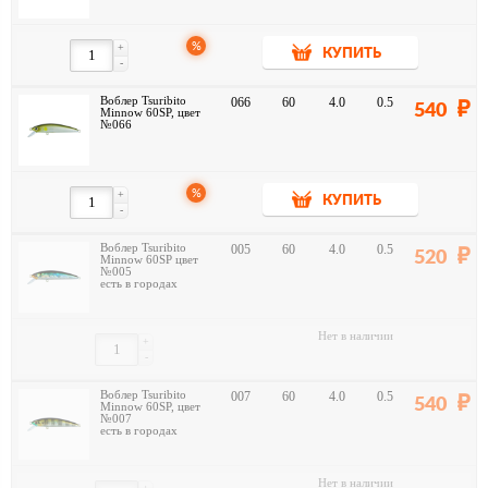
%
+
КУПИТЬ
-
Воблер Tsuribito
066
60
4.0
0.5
540
Minnow 60SP, цвет
№066
%
+
КУПИТЬ
-
Воблер Tsuribito
005
60
4.0
0.5
520
Minnow 60SP цвет
№005
есть в городах
Нет в наличии
+
-
Воблер Tsuribito
007
60
4.0
0.5
540
Minnow 60SP, цвет
№007
есть в городах
Нет в наличии