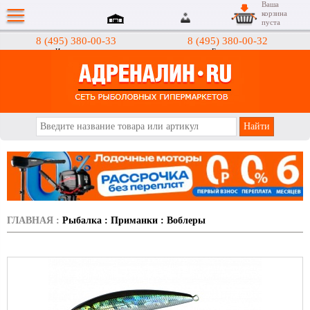
Ваша
корзина
пуста
8 (495) 380-00-33
8 (495) 380-00-32
Интернет-магазин
Гипермаркеты
АДРЕНАЛИН.RU
ГЛАВНАЯ
:
Рыбалка
:
Приманки
:
Воблеры