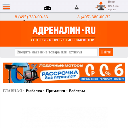
Ваша
корзина
пуста
8 (495) 380-00-33
8 (495) 380-00-32
Интернет-магазин
Гипермаркеты
АДРЕНАЛИН.RU
ГЛАВНАЯ
:
Рыбалка
:
Приманки
:
Воблеры