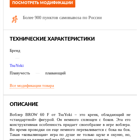
ПОСМОТРЕТЬ МОДИФИКАЦИИ
Более 900 пунктов самовывоза по России
ТЕХНИЧЕСКИЕ ХАРАКТЕРИСТИКИ
Бренд
—
TsuYoki
Плавучесть
—
плавающий
Все модификации товара
ОПИСАНИЕ
Воблер BROW 60 F от TsuYoki – это кренк, обладающий не
«стандартной» фигурой. Он немного сплющен с боков. Эта его
конструктивная особенность придает своеобразие в игре воблера.
Во время проводки он еще немного переваливается с бока на бок.
Такая «ковыляющая» игра по душе не только щуке и окуню, но,
несмотря на размер воблера 60 мм, и крупному голавлю.