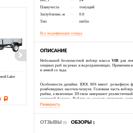
Плавучесть
—
тонущий
Заглубление, м
—
0.0
Тип
—
rattlin
Все модификации товара
ОПИСАНИЕ
Небольшой безлопастной воблер класса
VIB
для лов
хищных рыб на реках и водохранилищах. Применим и п
и зимой со льда.
вой Laker
Тент LAKER с каркасом для
Тент LAKER с каркасом дл
...
...
Особенности дизайна: IDOL 86S имеет рельефную ф
ромбовидных насечек-чешуек. Головная часть вобле
рыбки, а вклеенные 3D глаза завершают реалистичны
0
11 600
19 500
системой баланса. Воблер не создает шумового соп
Р
Р
Р
лишь за счет своей игры. В оснащении воблера ис
Развернуть
заводные кольца. Широкий выбор расцветок в катало
уровне.
ОТЗЫВЫ
ОБЗОРЫ
(0)
()
Заброс и анимация: С удилищем 7,6 фута развесовк
классификации IDOL 86S при тестах улетал на 35+ 