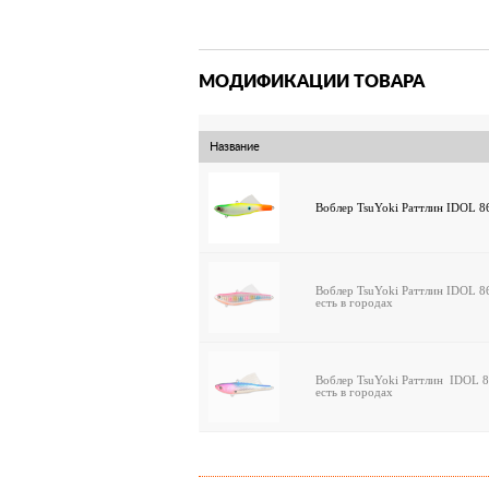
МОДИФИКАЦИИ ТОВАРА
Название
Воблер TsuYoki Раттлин IDOL 8
Воблер TsuYoki Раттлин IDOL 8
есть в городах
Воблер TsuYoki Раттлин IDOL 
есть в городах