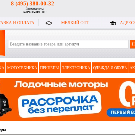
8 (495) 380-00-32
Гипермаркеты
АДРЕНАЛИН.RU
АВКА И ОПЛАТА
МЕЛКИЙ ОПТ
АДРЕС
КА
МОТОТЕХНИКА
ПРИЦЕПЫ
ЭЛЕКТРОНИКА
ОДЕЖДА И ОБУВЬ
АК
еры