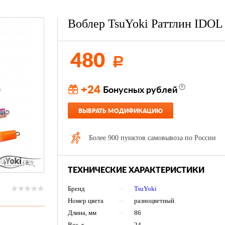
Воблер TsuYoki Раттлин IDOL
480
Р
+24
Бонусных рублей
ВЫБРАТЬ МОДИФИКАЦИЮ
Более 900 пунктов самовывоза по России
ТЕХНИЧЕСКИЕ ХАРАКТЕРИСТИКИ
Бренд
—
TsuYoki
Номер цвета
—
разноцветный
Длина, мм
—
86
Вес, г
—
24