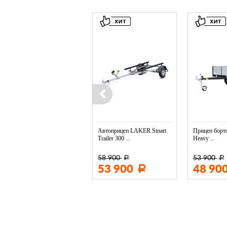
Колесо опорное МЗСА в ...
Автоприцеп LAKER Smart
Прицеп борто
Trailer 300 ...
Heavy ...
58 900
53 900
Р
Р
3 400
53 900
48 90
Р
Р