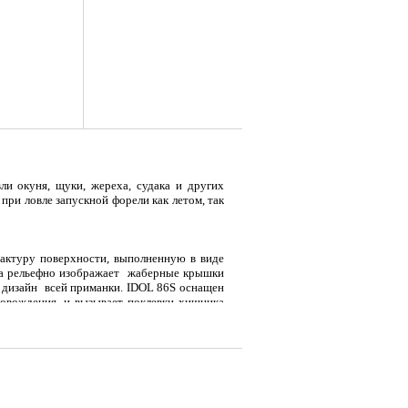
ли окуня, щуки, жереха, судака и других
ри ловле запускной форели как летом, так
я
Тент LAKER с каркасом для
Тент LAKER с каркасом для
Эхол
...
...
Duo (
актуру поверхности, выполненную в виде
ра рельефно изображает жаберные крышки
й дизайн всей приманки. IDOL 86S оснащен
9 700
18 200
7 
ровождения, и вызывает поклевки хищника
Р
Р
пользованы два тройника и качественные
ге. Качество ЛКП на высоком современном
ой до 20 гр и шнуром # 0,6 по японской
метров. Базовая проводка для IDOL 86S –