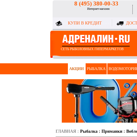
8 (495) 380-00-33
Интернет-магазин
КУПИ В КРЕДИТ
ДОСТ
СЕТЬ РЫБОЛОВНЫХ ГИПЕРМАРКЕТОВ
АКЦИИ
РЫБАЛКА
ВОДОМОТОРИ
ГЛАВНАЯ
:
Рыбалка
:
Приманки
:
Вобл