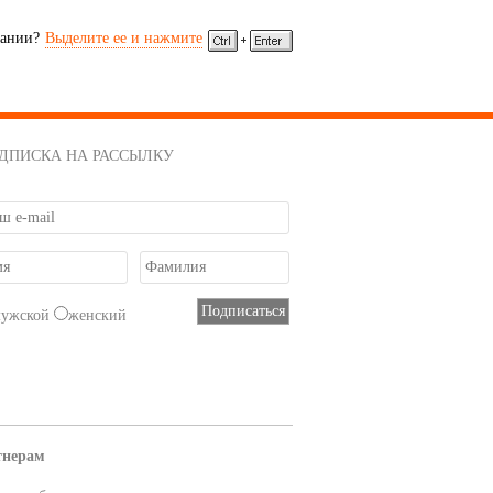
сании?
Выделите ее и нажмите
ДПИСКА НА РАССЫЛКУ
мужской
женский
тнерам