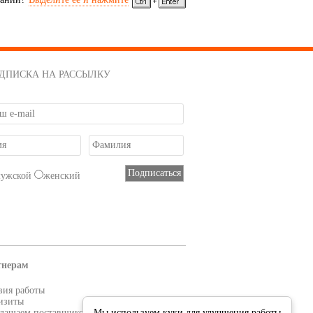
ДПИСКА НА РАССЫЛКУ
мужской
женский
тнерам
вия работы
изиты
лашаем поставщиков
Мы используем куки для улучшения работы