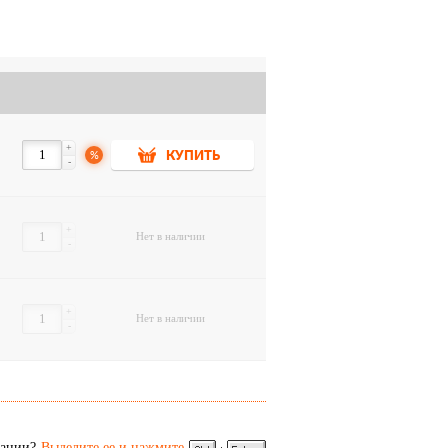
а. Предназначение: окунь, щука, судак и
+
%
КУПИТЬ
-
+
Нет в наличии
-
+
Нет в наличии
-
сании?
Выделите ее и нажмите