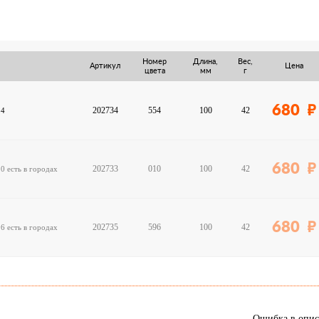
оригинальный рисунок в воде, привлекающий хищник
радужная форель.
Номер
Длина,
Вес,
Артикул
Цена
цвета
мм
г
680
202734
554
100
42
54
680
202733
010
100
42
10
есть в городах
680
202735
596
100
42
96
есть в городах
Ошибка в опи