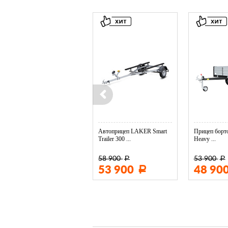
Колесо опорное МЗСА в ...
Автоприцеп LAKER Smart
Прицеп борто
Trailer 300 ...
Heavy ...
58 900
53 900
Р
Р
3 400
53 900
48 90
Р
Р