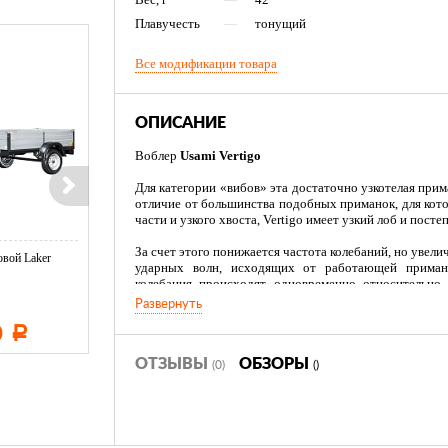
Плавучесть
—
тонущий
Все модификации товара
ОПИСАНИЕ
Воблер
Usami Vertigo
Для категории «вибов» эта достаточно узкотелая при
отличие от большинства подобных приманок, для кот
части и узкого хвоста, Vertigo имеет узкий лоб и пост
За счет этого понижается частота колебаний, но увел
вой Laker
Тент LAKER с каркасом для
Тент LAKER с каркасом дл
ударных волн, исходящих от работающей приман
...
...
колебания происходят одновременно относительно 
увеличивает привлекательность Vertigo для хищника.
Развернуть
0
11 600
19 500
Vertigo является универсальной всесезонной прим
Р
Р
Р
проводке, и при ловле в отвес с лодки. Также эффе
глубинах до 12–15 метров.
ОТЗЫВЫ
ОБЗОРЫ
(0)
()
Уменьшенная версия длиной 65 мм создана специально 
Благодаря подвижной петле для крепления к основно
откланяется от первоначальной амплитуды, пок