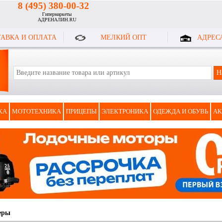
8 (495) 380-00-32
Гипермаркеты
АДРЕНАЛИН.RU
АВКА И ОПЛАТА
МЕЛКИЙ ОПТ
АДРЕС
КА
МОТОТЕХНИКА
ПРИЦЕПЫ
ЭЛЕКТРОНИКА
ОДЕЖДА И ОБУВЬ
АК
еры