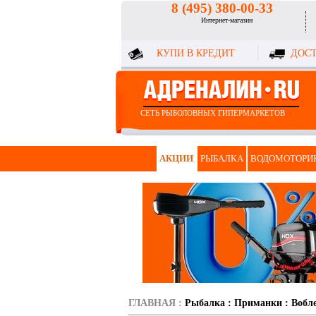
8 (495) 380-00-33
Интернет-магазин
КУПИ В КРЕДИТ
ДОСТ
СЕТЬ РЫБОЛОВНЫХ ГИПЕРМАРКЕТОВ
АКЦИИ
РЫБАЛКА
ВОДОМОТОРИ
ГЛАВНАЯ
:
Рыбалка
:
Приманки
:
Вобл