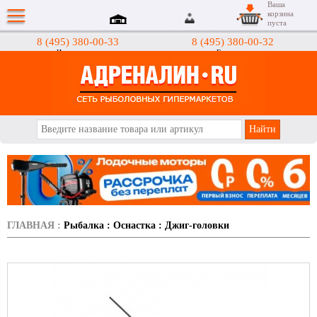
Ваша
корзина
пуста
8 (495) 380-00-33
8 (495) 380-00-32
Интернет-магазин
Гипермаркеты
АДРЕНАЛИН.RU
ГЛАВНАЯ
:
Рыбалка
:
Оснастка
:
Джиг-головки