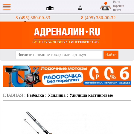
Ваша
корзина
пуста
8 (495) 380-00-33
8 (495) 380-00-32
Интернет-магазин
Гипермаркеты
АДРЕНАЛИН.RU
ГЛАВНАЯ
:
Рыбалка
:
Удилища
:
Удилища кастинговые