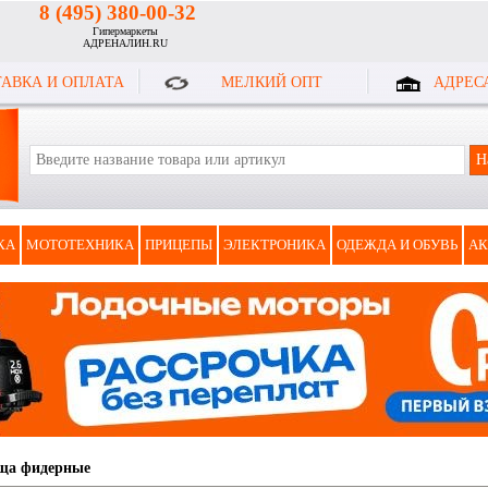
8 (495) 380-00-32
Гипермаркеты
АДРЕНАЛИН.RU
АВКА И ОПЛАТА
МЕЛКИЙ ОПТ
АДРЕС
КА
МОТОТЕХНИКА
ПРИЦЕПЫ
ЭЛЕКТРОНИКА
ОДЕЖДА И ОБУВЬ
АК
ща фидерные