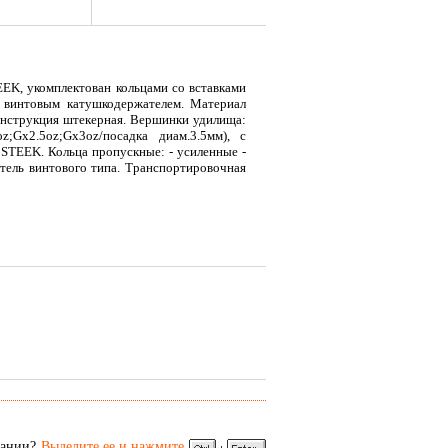
EEK, укомплектован кольцами со вставками
 винтовым катушкодержателем. Материал
Конструкция штекерная. Вершинки удилища:
;Gх2.5oz;Gх3oz/посадка диам.3.5мм), с
 STEEK. Кольца пропускные: - усиленные -
атель винтового типа. Транспортировочная
я
Тент LAKER с каркасом для
Тент LAKER с каркасом для
Эхол
...
...
Duo (
9 700
18 200
7 
Р
Р
сании?
Выделите ее и нажмите