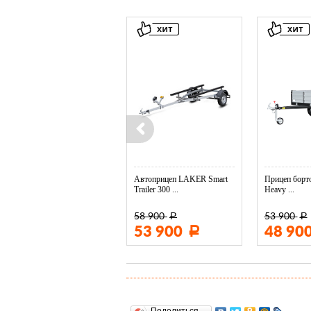
Колесо опорное МЗСА в ...
Автоприцеп LAKER Smart
Прицеп борто
Trailer 300 ...
Heavy ...
58 900
53 900
Р
Р
3 400
53 900
48 90
Р
Р