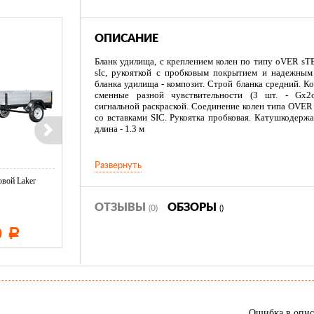
ОПИСАНИЕ
Бланк удилища, с креплением колен по типу oVER sT
sIc, рукояткой с пробковым покрытием и надежным
бланка удилища - композит. Строй бланка средний. 
сменные разной чувствительности (3 шт. - Gх2oz
сигнальной раскраской. Соединение колен типа OVER
со вставками SIC. Рукоятка пробковая. Катушкодерж
длина - 1.3 м
Развернуть
вой Laker
Тент LAKER с каркасом для
Тент LAKER с каркасом дл
...
...
ОТЗЫВЫ
ОБЗОРЫ
(0)
()
0
11 600
19 500
Р
Р
Р
Ошибка в опи