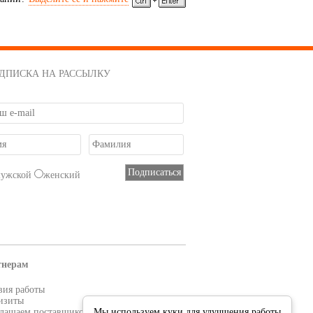
ДПИСКА НА РАССЫЛКУ
мужской
женский
тнерам
вия работы
изиты
лашаем поставщиков
Мы используем куки для улучшения работы