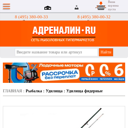
Ваша
корзина
пуста
8 (495) 380-00-33
8 (495) 380-00-32
Интернет-магазин
Гипермаркеты
АДРЕНАЛИН.RU
ГЛАВНАЯ
:
Рыбалка
:
Удилища
:
Удилища фидерные