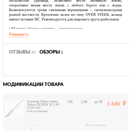
посылистые удилища, позволяют вести активную ловлю,
оперативно меняя места ловли, с любого берега или с лодки.
Комплектуются тремя сменными вершинками – сигнализаторами
разной жесткости. Крепление колен по типу OVER STEEK, кольца
имеют вставки SIC. Рекомендуется для широкого круга рыболовов.
• Материал бланка удилища – стекловолокно
• Строй бланка средний
Развернуть
• Конструкция штекерная
• Вершинки удилища: - сменные разной чувствительности (3 шт.) - с
сигнальной раскраской
• Соединение колен типа OVERSTEEK Кольца пропускные:
ОТЗЫВЫ
ОБЗОРЫ
(0)
()
усиленные со вставками SIC
• Рукоятка неопреновая
• Катушкодержатель винтового типа
МОДИФИКАЦИИ ТОВАРА
Удилище Salmo пикер.
138
2,40
до 30
1 640
Taifun PICKER 30 2.40
3136-240
есть в городах
Нет в наличии
+
-