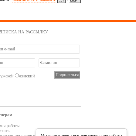
ДПИСКА НА РАССЫЛКУ
мужской
женский
тнерам
вия работы
изиты
лашаем поставщиков
Мы используем куки для улучшения работы