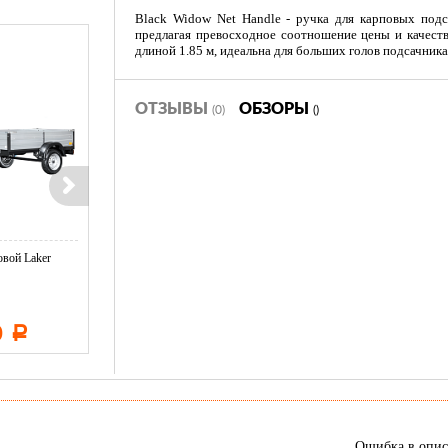
Black Widow Net Handle - ручка для карповых подс
предлагая превосходное соотношение цены и качеств
длиной 1.85 м, идеальна для больших голов подсачника
ОТЗЫВЫ
ОБЗОРЫ
(0)
()
вой Laker
Тент LAKER с каркасом для
Тент LAKER с каркасом дл
...
...
0
11 600
19 500
Р
Р
Р
Ошибка в опи