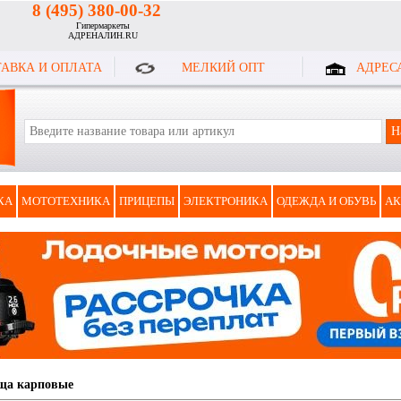
8 (495) 380-00-32
Гипермаркеты
АДРЕНАЛИН.RU
АВКА И ОПЛАТА
МЕЛКИЙ ОПТ
АДРЕС
КА
МОТОТЕХНИКА
ПРИЦЕПЫ
ЭЛЕКТРОНИКА
ОДЕЖДА И ОБУВЬ
АК
ща карповые