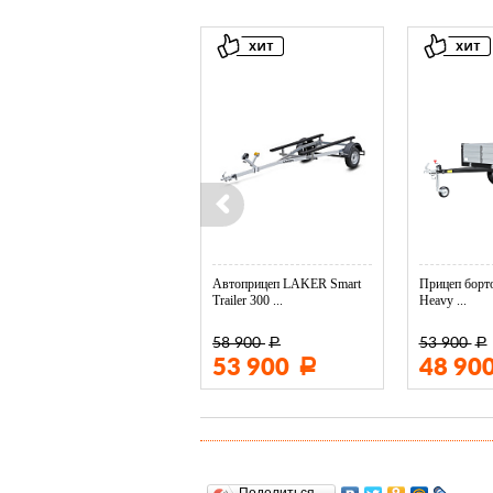
Колесо опорное МЗСА в ...
Автоприцеп LAKER Smart
Прицеп борто
Trailer 300 ...
Heavy ...
58 900
53 900
Р
Р
3 400
53 900
48 90
Р
Р