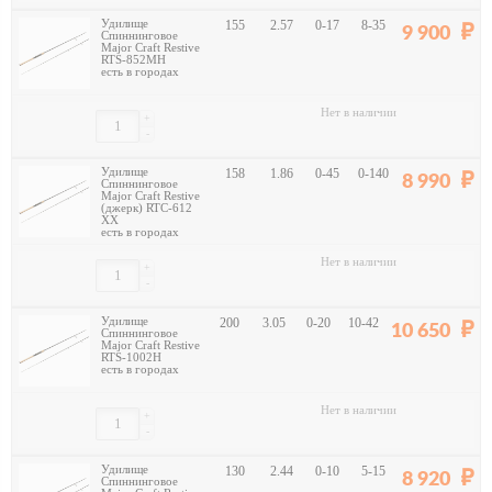
Удилище
155
2.57
0-17
8-35
9 900
Спиннинговое
Major Craft Restive
RTS-852MH
есть в городах
Нет в наличии
+
-
Удилище
158
1.86
0-45
0-140
8 990
Спиннинговое
Major Craft Restive
(джерк) RTC-612
XX
есть в городах
Нет в наличии
+
-
Удилище
200
3.05
0-20
10-42
10 650
Спиннинговое
Major Craft Restive
RTS-1002H
есть в городах
Нет в наличии
+
-
Удилище
130
2.44
0-10
5-15
8 920
Спиннинговое