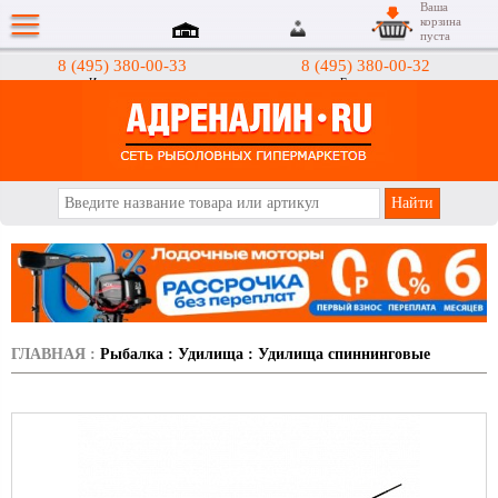
Ваша
корзина
пуста
8 (495) 380-00-33
8 (495) 380-00-32
Интернет-магазин
Гипермаркеты
АДРЕНАЛИН.RU
ГЛАВНАЯ
:
Рыбалка
:
Удилища
:
Удилища спиннинговые