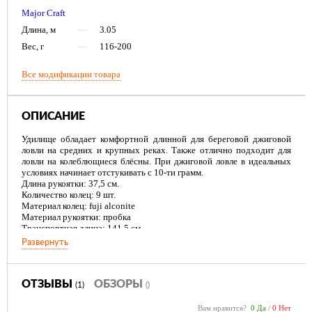
Major Craft
Длина, м
—
3.05
Вес, г
—
116-200
Все модификации товара
ОПИСАНИЕ
Удилище обладает комфортной длинной для береговой джиговой
ловли на средних и крупных реках. Также отлично подходит для
ловли на колеблющиеся блёсны. При джиговой ловле в идеальных
условиях начинает отстукивать с 10-ти грамм.
Длина рукоятки: 37,5 см.
Количество колец: 9 шт.
Материал колец: fuji alconite
Материал рукоятки: пробка
Транспортная длина: 141,5 см.
Развернуть
ОТЗЫВЫ
ОБЗОРЫ
(1)
()
Вам нравится?
0 Да
/
0 Нет