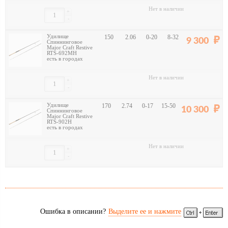
Нет в наличии
+
-
Удилище
150
2.06
0-20
8-32
9 300
Спиннинговое
Major Craft Restive
RTS-692MH
есть в городах
Нет в наличии
+
-
Удилище
170
2.74
0-17
15-50
10 300
Спиннинговое
Major Craft Restive
RTS-902H
есть в городах
Нет в наличии
+
-
Ошибка в описании?
Выделите ее и нажмите