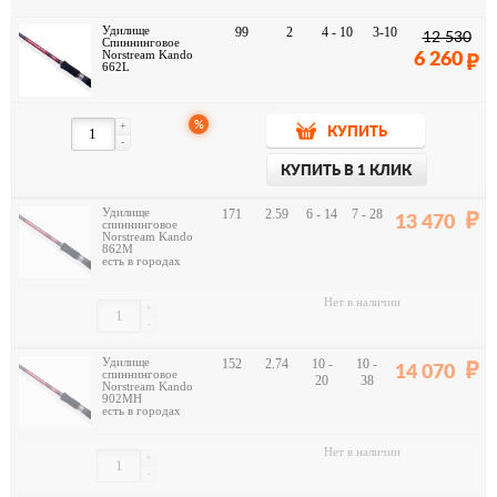
Удилище
99
2
4 - 10
3-10
12 530
Спиннинговое
Norstream Kando
6 260
662L
%
+
КУПИТЬ
-
КУПИТЬ В 1 КЛИК
Удилище
171
2.59
6 - 14
7 - 28
13 470
спиннинговое
Norstream Kando
862M
есть в городах
Нет в наличии
+
-
Удилище
152
2.74
10 -
10 -
14 070
спиннинговое
20
38
Norstream Kando
902MH
есть в городах
Нет в наличии
+
-