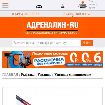
Ваша
корзина
пуста
8 (495) 380-00-33
8 (495) 380-00-32
Интернет-магазин
Гипермаркеты
АДРЕНАЛИН.RU
ГЛАВНАЯ
:
Рыбалка
:
Удилища
:
Удилища спиннинговые