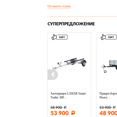
Оставить отзыв
СУПЕРПРЕДЛОЖЕНИЕ
Колесо опорное МЗСА в ...
Автоприцеп LAKER Smart
Прицеп борто
Trailer 300 ...
Heavy ...
58 900
53 900
Р
Р
3 400
53 900
48 90
Р
Р