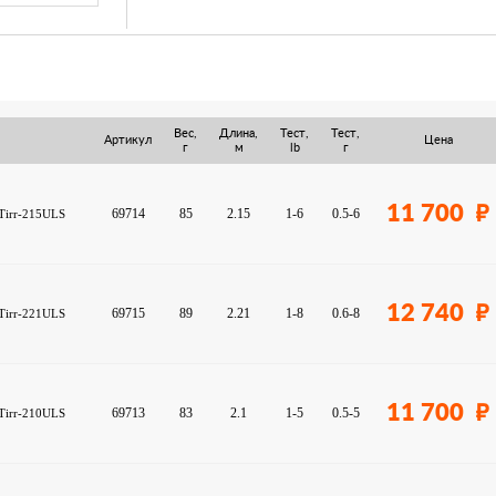
Вес,
Длина,
Тест,
Тест,
Артикул
Цена
г
м
lb
г
11 700
69714
85
2.15
1-6
0.5-6
 Tirr-215ULS
12 740
69715
89
2.21
1-8
0.6-8
 Tirr-221ULS
11 700
69713
83
2.1
1-5
0.5-5
 Tirr-210ULS