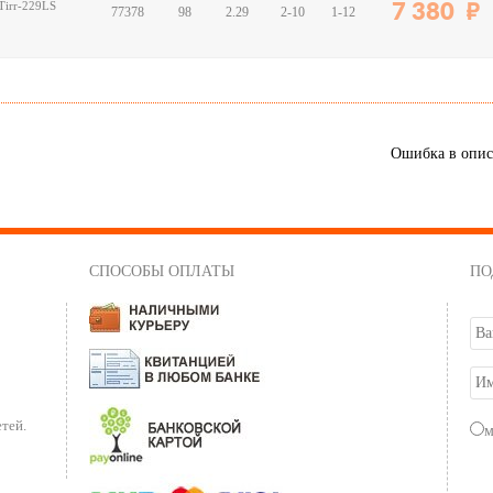
Tirr-229LS
7 380
77378
98
2.29
2-10
1-12
Ошибка в опи
СПОСОБЫ ОПЛАТЫ
ПО
тей.