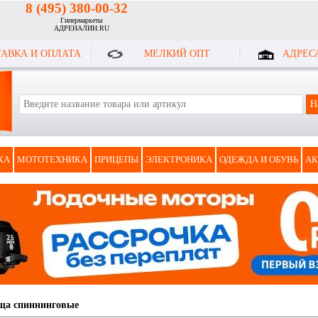
8 (495) 380-00-32
Гипермаркеты
АДРЕНАЛИН.RU
АВКА И ОПЛАТА
МЕЛКИЙ ОПТ
АДРЕС
КА
МОТОТЕХНИКА
ПРИЦЕПЫ
ЭЛЕКТРОНИКА
ОДЕЖДА И ОБУВЬ
АК
ща спиннинговые