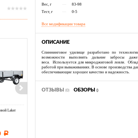
Вес, г
—
83-98
Тест, г
—
0-5
Все модификации товара
ОПИСАНИЕ
Спиннинговое удилище разработано по технологи
возможности выполнять дальние забросы даж
веса. Используется для микроджиговой ловли. Обла
работой при вываживаниях. В основе производства да
обеспечивающие хорошее качество и надежность.
ОТЗЫВЫ
ОБЗОРЫ
(0)
()
вой Laker
Тент LAKER с каркасом для
Тент LAKER с каркасом дл
...
...
0
11 600
19 500
Р
Р
Р