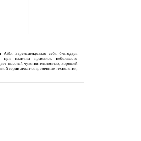
и ASG. Зарекомендовало себя благодаря
е при наличии приманок небольшого
дает высокой чувствительностью, хорошей
нной серии лежат современные технологии,
я
Тент LAKER с каркасом для
Тент LAKER с каркасом для
Эхол
...
...
Duo (
9 700
18 200
7 
Р
Р