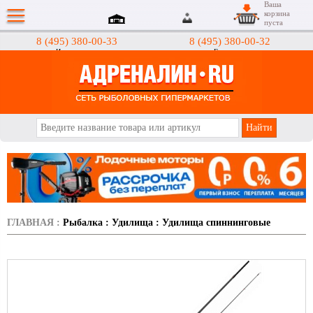
Ваша
корзина
пуста
8 (495) 380-00-33
8 (495) 380-00-32
Интернет-магазин
Гипермаркеты
АДРЕНАЛИН.RU
ГЛАВНАЯ
:
Рыбалка
:
Удилища
:
Удилища спиннинговые