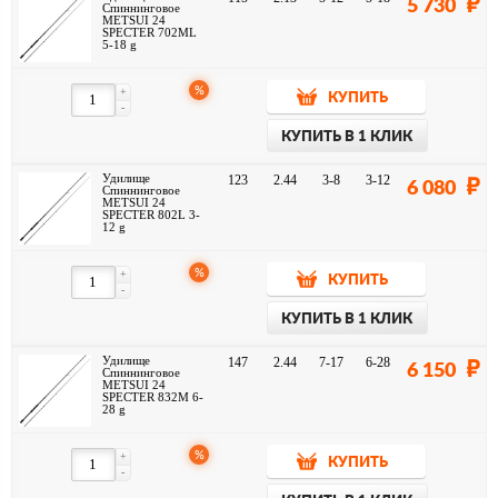
5 730
Спиннинговое
METSUI 24
SPECTER 702ML
5-18 g
%
+
КУПИТЬ
-
КУПИТЬ В 1 КЛИК
Удилище
123
2.44
3-8
3-12
6 080
Спиннинговое
METSUI 24
SPECTER 802L 3-
12 g
%
+
КУПИТЬ
-
КУПИТЬ В 1 КЛИК
Удилище
147
2.44
7-17
6-28
6 150
Спиннинговое
METSUI 24
SPECTER 832M 6-
28 g
%
+
КУПИТЬ
-