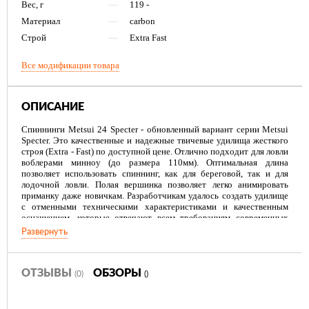
Вес, г
—
119 -
Материал
—
carbon
Строй
—
Extra Fast
Все модификации товара
ОПИСАНИЕ
Спиннинги Metsui 24 Specter - обновленный вариант серии Metsui
Specter. Это качественные и надежные твичевые удилища жeсткого
строя (Extra - Fast) по доступной цене. Отлично подходит для ловли
воблерами минноу (до размера 110мм). Оптимальная длина
позволяет использовать спиннинг, как для береговой, так и для
лодочной ловли. Полая вершинка позволяет легко анимировать
приманку даже новичкам. Разработчикам удалось создать удилище
с отменными техническими характеристиками и качественным
оснащением, которые отвечают всем требованиям современных
любителей спиннинговой ловли. Широкий модельный ряд удилищ
Развернуть
Specter позволяет подобрать спиннинг под самые разнообразные
условия ловли.
Спиннинги имеют значительный запас мощности сосредоточенный
в комле, что позволяет справиться с вываживанием любого трофея.
ОТЗЫВЫ
ОБЗОРЫ
(0)
()
Прекрасно сбалансированные бланки обеспечивают максимальный
контроль при работе с любыми приманками. Спиннинги отличаются
хорошими бросковыми данными, что позволяет рассчитывать на