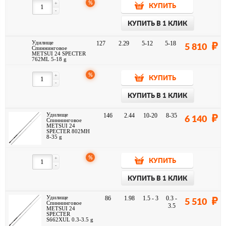
%
+
КУПИТЬ
-
КУПИТЬ В 1 КЛИК
Удилище
127
2.29
5-12
5-18
5 810
Спиннинговое
METSUI 24 SPECTER
762ML 5-18 g
%
+
КУПИТЬ
-
КУПИТЬ В 1 КЛИК
Удилище
146
2.44
10-20
8-35
6 140
Спиннинговое
METSUI 24
SPECTER 802MH
8-35 g
%
+
КУПИТЬ
-
КУПИТЬ В 1 КЛИК
Удилище
86
1.98
1.5 - 3
0.3 -
5 510
Спиннинговое
3.5
METSUI 24
SPECTER
S662XUL 0.3-3.5 g