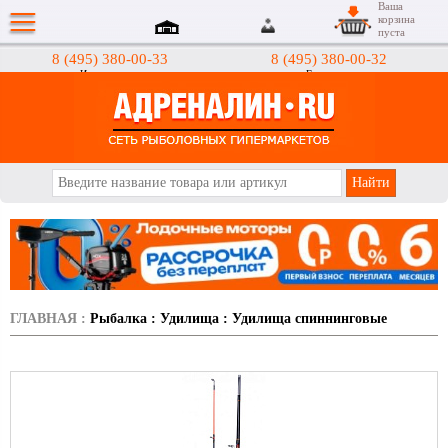
Ваша
корзина
пуста
8 (495) 380-00-33
8 (495) 380-00-32
Интернет-магазин
Гипермаркеты
АДРЕНАЛИН.RU
ГЛАВНАЯ
:
Рыбалка
:
Удилища
:
Удилища спиннинговые