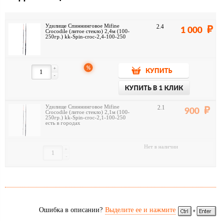
Удилище Спиннинговое Mifine
2.4
1 000
Crocodile (литое стекло) 2,4м (100-
250гр.) kk-Spin-croc-2,4-100-250
%
+
КУПИТЬ
-
КУПИТЬ В 1 КЛИК
Удилище Спиннинговое Mifine
2.1
900
Crocodile (литое стекло) 2,1м (100-
250гр.) kk-Spin-croc-2,1-100-250
есть в городах
Нет в наличии
+
-
Ошибка в описании?
Выделите ее и нажмите