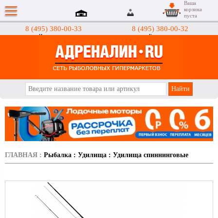
Ваша
корзина
пуста
8 (495) 380-00-33
8 (495) 380-00-32
Интернет-магазин
Гипермаркеты
АДРЕНАЛИН.RU
ГЛАВНАЯ
:
Рыбалка
:
Удилища
:
Удилища спиннинговые