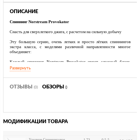
ОПИСАНИЕ
Спиннинг Norstream Provokator
Снасть для сверхлегкого джига, с расчетом на сильную добычу
Эту большую серию, очень легких и просто лёгких спиннингов
экстра класса, с моделями различной направленности многое
объединяет:
Каждый спиннинг Norstream Provokator имеет сложный бланк,
сконструированный из лучшего углеволокна, различной
Развернуть
модульности;
На всех моделях стоит очень дорогая фурнитура от
высококлассных производителей;
Все они очень чувствительны, для чего бланк и катушкодержатель
ОТЗЫВЫ
ОБЗОРЫ
(0)
()
разделяет особенный, усиливающий сенсорику, композитный
материал;
При внешнем изяществе в них хватает мощи, чтобы справиться с
сопротивлением трофейной добычи.
МОДИФИКАЦИИ ТОВАРА
Удилище Спиннинговое