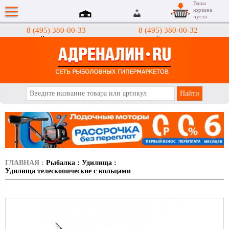
Ваша
корзина
пуста
8 (495) 380-00-33
8 (495) 380-00-32
Интернет-магазин
Гипермаркеты
АДРЕНАЛИН.RU
ГЛАВНАЯ
:
Рыбалка
:
Удилища
:
Удилища телескопические с кольцами