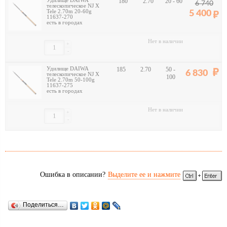
Удилище DAIWA
180
2.70
20 - 60
6 740
телескопическое NJ X
Tele 2.70m 20-60g
5 400
11637-270
есть в городах
Нет в наличии
+
-
Удилище DAIWA
185
2.70
50 -
6 830
телескопическое NJ X
100
Tele 2.70m 50-100g
11637-275
есть в городах
Нет в наличии
+
-
Ошибка в описании?
Выделите ее и нажмите
Поделиться…