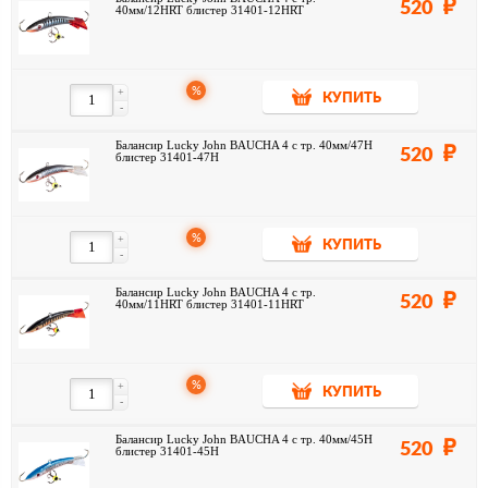
520
40мм/12HRT блистер 31401-12HRT
Очень удачный балансир для ловли окуня, судака и щуки.
Вес - 7.5 г
%
+
КУПИТЬ
-
Балансир Lucky John BAUCHA 4 с тр. 40мм/47H
520
блистер 31401-47H
%
+
КУПИТЬ
-
Балансир Lucky John BAUCHA 4 с тр.
520
40мм/11HRT блистер 31401-11HRT
%
+
КУПИТЬ
-
Балансир Lucky John BAUCHA 4 с тр. 40мм/45H
520
блистер 31401-45H