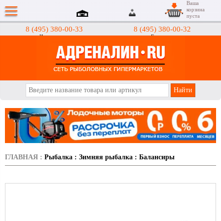
Ваша
корзина
пуста
8 (495) 380-00-33
8 (495) 380-00-32
Интернет-магазин
Гипермаркеты
АДРЕНАЛИН.RU
ГЛАВНАЯ
:
Рыбалка
:
Зимняя рыбалка
:
Балансиры