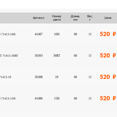
Номер
Длина,
Вес,
Артикул
Цена
цвета
мм
г
520
41487
16H
60
11
6H 71413-16H
520
56393
36RT
60
11
6RT 71413-36RT
520
56388
19
60
11
 71413-19
520
41486
15H
60
11
5H 71413-15H