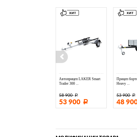
Колесо опорное МЗСА в ...
Автоприцеп LAKER Smart
Прицеп борто
Trailer 300 ...
Heavy ...
58 900
53 900
Р
Р
3 400
53 900
48 90
Р
Р