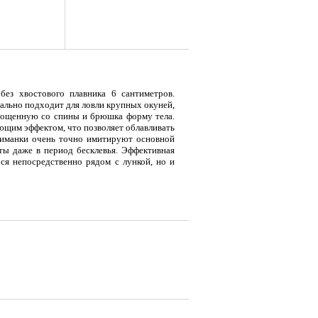
ез хвостового плавника 6 сантиметров.
еально подходит для ловли крупных окуней,
лощенную со спины и брюшка форму тела.
ющим эффектом, что позволяет облавливать
иманки очень точно имитируют основной
ты даже в период бесклевья. Эффективная
ося непосредственно рядом с лункой, но и
я
Тент LAKER с каркасом для
Тент LAKER с каркасом для
Эхол
...
...
Duo (
9 700
18 200
7 
Р
Р