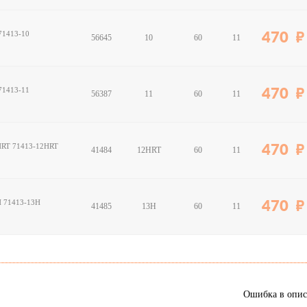
 71413-10
470
56645
10
60
11
 71413-11
470
56387
11
60
11
2HRT 71413-12HRT
470
41484
12HRT
60
11
3H 71413-13H
470
41485
13H
60
11
Ошибка в опи