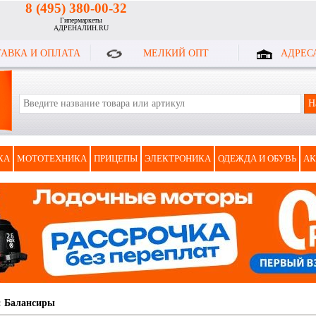
8 (495) 380-00-32
Гипермаркеты
АДРЕНАЛИН.RU
АВКА И ОПЛАТА
МЕЛКИЙ ОПТ
АДРЕС
КА
МОТОТЕХНИКА
ПРИЦЕПЫ
ЭЛЕКТРОНИКА
ОДЕЖДА И ОБУВЬ
АК
:
Балансиры