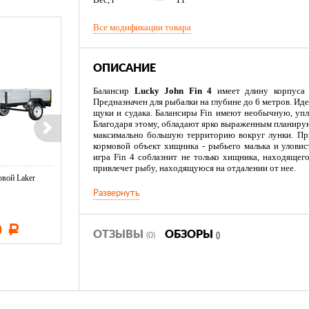
Все модификации товара
ОПИСАНИЕ
Балансир
Lucky John Fin 4
имеет длину корпуса б
Предназначен для рыбалки на глубине до 6 метров. Ид
щуки и судака. Балансиры Fin имеют необычную, уп
Благодаря этому, обладают ярко выраженным планиру
максимально большую территорию вокруг лунки. Пр
кормовой объект хищника - рыбьего малька и уловис
игра Fin 4 соблазнит не только хищника, находящег
привлечет рыбу, находящуюся на отдалении от нее.
вой Laker
Тент LAKER с каркасом для
Тент LAKER с каркасом дл
...
...
Развернуть
0
11 600
19 500
Р
Р
Р
ОТЗЫВЫ
ОБЗОРЫ
(0)
()