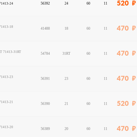
520
56392
24
60
11
 71413-24
 71413-18
470
41488
18
60
11
1RT 71413-31RT
470
54784
31RT
60
11
 71413-23
470
56391
23
60
11
 71413-21
520
56390
21
60
11
 71413-20
470
56389
20
60
11