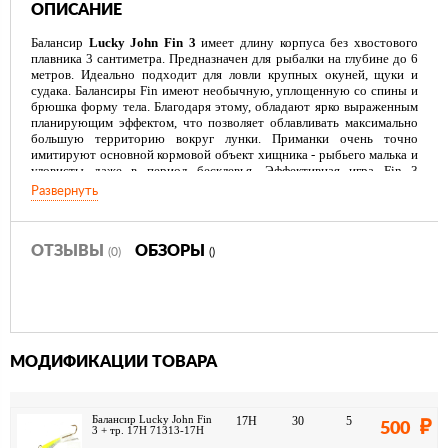
ОПИСАНИЕ
Балансир
Lucky John Fin 3
имеет длину корпуса без хвостового
плавника 3 сантиметра. Предназначен для рыбалки на глубине до 6
метров. Идеально подходит для ловли крупных окуней, щуки и
судака. Балансиры Fin имеют необычную, уплощенную со спины и
брюшка форму тела. Благодаря этому, обладают ярко выраженным
планирующим эффектом, что позволяет облавливать максимально
большую территорию вокруг лунки. Приманки очень точно
имитируют основной кормовой объект хищника - рыбьего малька и
уловисты даже в период бесклевья. Эффективная игра Fin 3
соблазнит не только хищника, находящегося непосредственно
Развернуть
рядом с лункой, но и привлечет рыбу, находящуюся на отдалении
от нее.
ОТЗЫВЫ
ОБЗОРЫ
(0)
()
МОДИФИКАЦИИ ТОВАРА
Балансир Lucky John Fin
17H
30
5
500
3 + тр. 17H 71313-17H