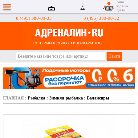
Ваша
корзина
пуста
8 (495) 380-00-33
8 (495) 380-00-32
Интернет-магазин
Гипермаркеты
АДРЕНАЛИН.RU
ГЛАВНАЯ
:
Рыбалка
:
Зимняя рыбалка
:
Балансиры