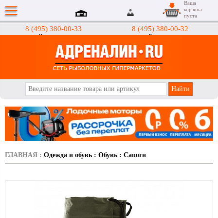
Ваша
корзина
пуста
8 (495) 380-00-33
8 (495) 380-00-32
Интернет-магазин
Гипермаркеты
АДРЕНАЛИН.RU
ГЛАВНАЯ
:
Одежда и обувь
:
Обувь
:
Сапоги