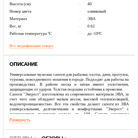
Высота (см)
—
40
Номер цвета
—
оливковый
Материал
—
ЭВА
Вес, кг
—
0.62
Рабочая температура °С
—
до -10ºС
Все модификации товара
ОПИСАНИЕ
Универсальные мужские сапоги для рыбалки, охоты, дачи, прогулок,
туризма, повседневного ношения в городе. Подходят для работы на
производствах. В районе носка и пятки имеют уплотнения,
защищающие от ударов. Толстая подошва устойчива к проколам.
Сапоги "Эверест" изготовлены из современного материала ЭВА, за
счет чего они обладают малым весом, высокой теплоизоляцией,
водонепроницаемостью. Все эти свойства делают сапоги из ЭВА
универсальными, долговечными и комфортными. "Эверест" с
достоинством выдержит холода до -10*. Сапоги оснащены
съемным утеплителем, что дает возможность управлять
Развернуть
температурным режимом, трансформируя сапог для подходящих
погодных условий и на любой случай жизни: работа на
производстве, охота и рыбалка, туризм и просто городская суета.