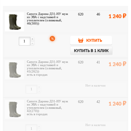
Сапоги Дарина Д31-НУ муж
620
46
1 240
из ЭВА с надставкой и
утеплителем (оливковый,
46(300))
%
+
КУПИТЬ
-
КУПИТЬ В 1 КЛИК
Сапоги Дарина Д31-НУ муж
620
41
1 240
из ЭВА с надставкой и
утеплителем (оливковый,
41(262))
есть в городах
Нет в наличии
+
-
Сапоги Дарина Д31-НУ муж
620
42
1 240
из ЭВА с надставкой и
утеплителем (оливковый,
42(270))
есть в городах
Нет в наличии
+
-