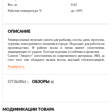
Вес, кг
—
0.62
Рабочая температура °С
—
до -10ºС
ОПИСАНИЕ
Универсальные мужские сапоги для рыбалки, охоты, дачи, прогулок,
туризма, повседневного ношения в городе. Подходят для работы на
производствах. В районе носка и пятки имеют уплотнения,
защищающие от ударов. Толстая подошва устойчива к проколам.
Сапоги "Эверест" изготовлены из современного материала ЭВА, за
счет чего они обладают малым весом, высокой теплоизоляцией,
водонепроницаемостью. Все эти свойства делают сапоги из ЭВА
Развернуть
универсальными, долговечными и комфортными. "Эверест" с
достоинством выдержит холода до -10*. Сапоги оснащены
съемным утеплителем, что дает возможность управлять
температурным режимом, трансформируя сапог для подходящих
ОТЗЫВЫ
ОБЗОРЫ
()
(0)
погодных условий и на любой случай жизни: работа на
производстве, охота и рыбалка, туризм и просто городская суета.
Надставка из ткани "Оксфорд" со шнурком обеспечивает
дополнительный комфорт во время носки за счет плотного
облегания на голени и защищает ноги от попадания жидкости
различного характера
МОДИФИКАЦИИ ТОВАРА