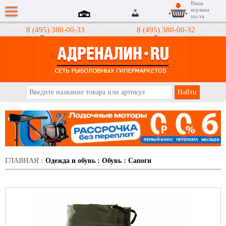
Ваша
корзина
пуста
8 (495) 380-00-33
8 (495) 380-00-32
Интернет-магазин
Гипермаркеты
АДРЕНАЛИН.RU
ГЛАВНАЯ
:
Одежда и обувь
:
Обувь
:
Сапоги